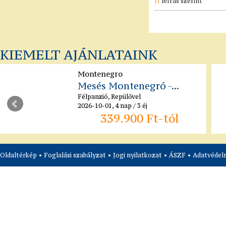
leírás szerint
KIEMELT AJÁNLATAINK
Montenegro
Mesés Montenegró -...
Félpanzió, Repülővel
2026-10-01, 4 nap / 3 éj
339.900 Ft-tól
Oldaltérkép
•
Foglalási szabályzat
•
Jogi nyilatkozat
•
ÁSZF
•
Adatvédelm