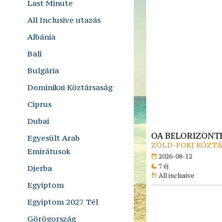
Last Minute
All Inclusive utazás
Albánia
Bali
Bulgária
Dominikai Köztársaság
Ciprus
Dubai
OA BELORIZONTE
Egyesült Arab
ZÖLD-FOKI KÖZTÁR
Emirátusok
2026-08-12
7 éj
Djerba
All inclusive
Egyiptom
Egyiptom 2027 Tél
Görögország