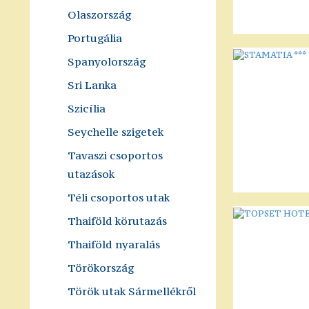
Olaszország
Portugália
Spanyolország
Sri Lanka
Szicília
Seychelle szigetek
Tavaszi csoportos
utazások
Téli csoportos utak
Thaiföld körutazás
Thaiföld nyaralás
Törökország
Török utak Sármellékről