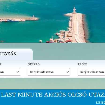
UTAZÁS
A
ORSZÁG
RÉGIÓ
 LAST MINUTE AKCIÓS OLCSÓ UTA
REN