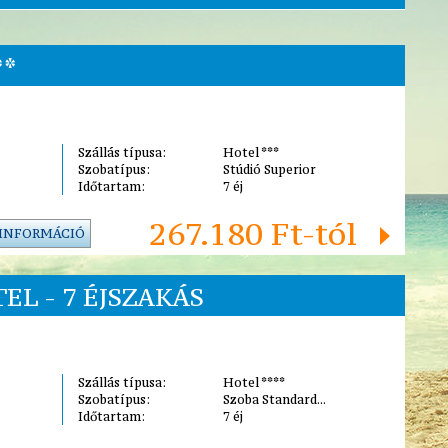
**
Szállás típusa:
Hotel ***
Szobatípus:
Stúdió Superior
Időtartam:
7 éj
267.180 Ft-tól
 INFORMÁCIÓ
EL - 7 ÉJSZAKÁS
Szállás típusa:
Hotel ****
Szobatípus:
Szoba Standard...
Időtartam:
7 éj