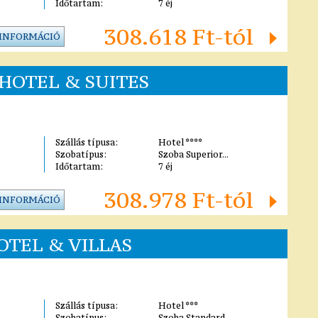
Időtartam:
7 éj
308.618 Ft-tól
 INFORMÁCIÓ
HOTEL & SUITES
Szállás típusa:
Hotel ****
Szobatípus:
Szoba Superior...
Időtartam:
7 éj
308.978 Ft-tól
 INFORMÁCIÓ
TEL & VILLAS
Szállás típusa:
Hotel ***
Szobatípus:
Szoba Standard...