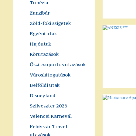
Tunézia
Zanzibár
Zöld-foki szigetek
Egyéni utak
Hajóutak
Körutazások
Őszi csoportos utazások
Városlátogatások
Belföldi utak
Disneyland
Szilveszter 2026
Velencei Karnevál
Fehérvár Travel
utazások