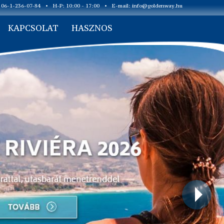
: 06-1-236-07-84
•
H-P: 10:00 - 17:00
•
E-mail:
info@goldenway.hu
KAPCSOLAT
HASZNOS