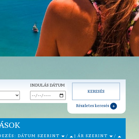
INDULÁS DÁTUM
Részletes keresés
ZÁSOK
DEZÉS: DÁTUM SZERINT
/
| ÁR SZERINT
/