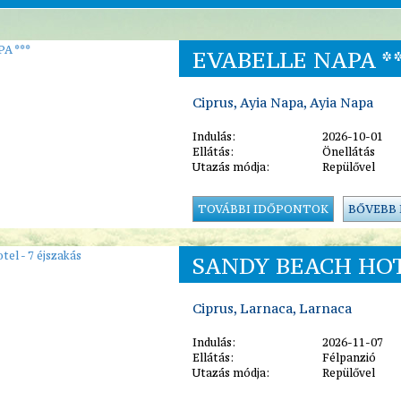
EVABELLE NAPA *
Ciprus, Ayia Napa, Ayia Napa
Indulás:
2026-10-01
Ellátás:
Önellátás
Utazás módja:
Repülővel
TOVÁBBI IDŐPONTOK
BŐVEBB
SANDY BEACH HOT
Ciprus, Larnaca, Larnaca
Indulás:
2026-11-07
Ellátás:
Félpanzió
Utazás módja:
Repülővel