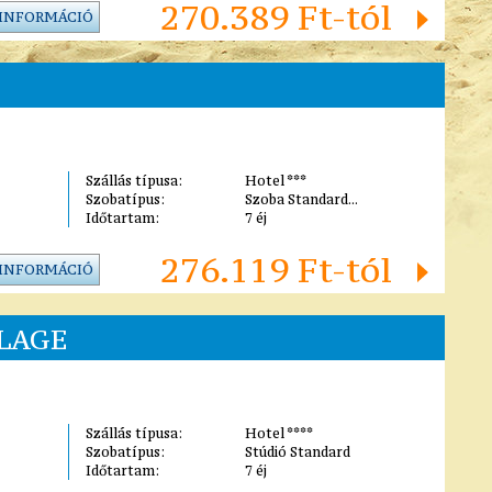
270.389 Ft-tól
 INFORMÁCIÓ
Szállás típusa:
Hotel ***
Szobatípus:
Szoba Standard...
Időtartam:
7 éj
276.119 Ft-tól
 INFORMÁCIÓ
LAGE
Szállás típusa:
Hotel ****
Szobatípus:
Stúdió Standard
Időtartam:
7 éj