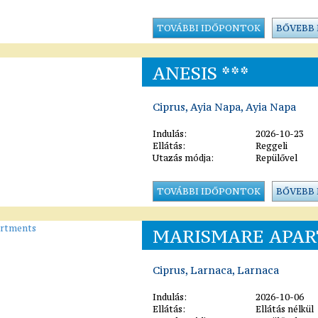
TOVÁBBI IDŐPONTOK
BŐVEBB
ANESIS ***
Ciprus, Ayia Napa, Ayia Napa
Indulás:
2026-10-23
Ellátás:
Reggeli
Utazás módja:
Repülővel
TOVÁBBI IDŐPONTOK
BŐVEBB
MARISMARE APA
Ciprus, Larnaca, Larnaca
Indulás:
2026-10-06
Ellátás:
Ellátás nélkül