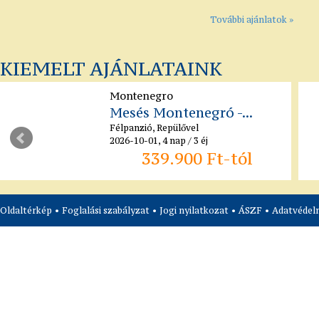
További ajánlatok »
KIEMELT AJÁNLATAINK
Montenegro
Mesés Montenegró -...
Félpanzió, Repülővel
2026-10-01, 4 nap / 3 éj
339.900 Ft-tól
Oldaltérkép
•
Foglalási szabályzat
•
Jogi nyilatkozat
•
ÁSZF
•
Adatvédelm