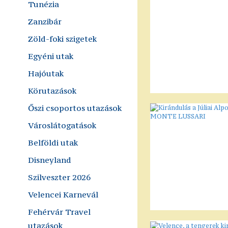
Tunézia
Zanzibár
Zöld-foki szigetek
Egyéni utak
Hajóutak
Körutazások
Őszi csoportos utazások
Városlátogatások
Belföldi utak
Disneyland
Szilveszter 2026
Velencei Karnevál
Fehérvár Travel
utazások