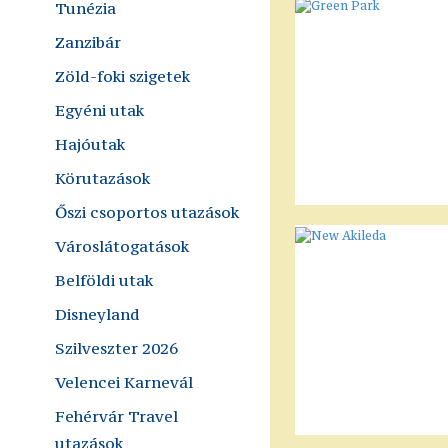
Tunézia
Zanzibár
Zöld-foki szigetek
Egyéni utak
Hajóutak
Körutazások
Őszi csoportos utazások
Városlátogatások
Belföldi utak
Disneyland
Szilveszter 2026
Velencei Karnevál
Fehérvár Travel
utazások