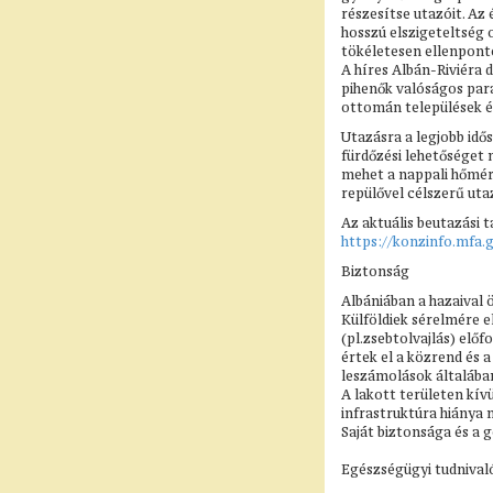
részesítse utazóit. Az
hosszú elszigeteltség
tökéletesen ellenponto
A híres Albán-Riviéra 
pihenők valóságos para
ottomán települések és
Utazásra a legjobb idő
fürdőzési lehetőséget 
mehet a nappali hőmérs
repülővel célszerű utaz
Az aktuális beutazási 
https://konzinfo.mfa.
Biztonság
Albániában a hazaival
Külföldiek sérelmére 
(pl.zsebtolvajlás) elő
értek el a közrend és 
leszámolások általában
A lakott területen kív
infrastruktúra hiánya 
Saját biztonsága és a 
Egészségügyi tudnival