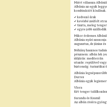
Miért válassza Albáni
Albánia az egyik leggy
kombinációt kínálnak.
✔ kedvező árak
✔ kevésbé zsúfolt str
✔ tiszta, meleg tenger
✔ egyre jobb szállodák 
Mikor érdemes Albániá
Albánia nyári szezonja
augusztus, de június é
Néhány hasznos tudniv
pénznem: albán lek (eu
időjárás: mediterrán
utazás: repülővel vagy
biztonság: turisztikai
Albánia legnépszerűbb
Durres
Albánia egyik legismer
Vlora
Két tenger találkozás
Saranda és Ksamil
Az albán riviéra gyöngy