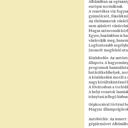
Albániában az egészség
európai normáknak.
A vezetékes víz fogyas
gyümölcsöt, főzeléknöv
Az élelmiszerek vásárlá
nem ajánlott vásárolni
Magas színvonalú kórhá
Egyes, hazánkban is ha
vásárolják meg, hane
Legfontosabb segélyhí
Javasolt megfelelő uta
Közlekedés: Az autóuta
állapota. A hagyomány
programok használatako
határátkelőhelyek, nor
A közlekedési morál a 
nagy körültekintéssel k
A fővárosban a torlódá
A helyi vonatok lassúa
iránytaxi jellegű kisb
Gépkocsival történő be
Magyar állampolgárok 
Autóbérlés: Az ismert
gépjárművet Albániába