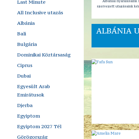
Last Minute
Albániai nyaralásaink
szervezett utazásaink ké
All Inclusive utazás
Albánia
ALBÁNIA U
Bali
Bulgária
Dominikai Köztársaság
Ciprus
Dubai
Egyesült Arab
Emirátusok
Djerba
Egyiptom
Egyiptom 2027 Tél
Görögország