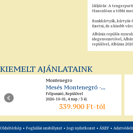
Időjárás: A tengerpart
Hasonlóan a többi medit
Bankkártyák, kártyás 
fizetni, de a kisebb v
Albánia repülős nyaral
idegenvezetővel, Albán
repülővel, Albánia 2026
KIEMELT AJÁNLATAINK
Montenegro
Mesés Montenegró -...
Félpanzió, Repülővel
2026-10-01, 4 nap / 3 éj
339.900 Ft-tól
Oldaltérkép
•
Foglalási szabályzat
•
Jogi nyilatkozat
•
ÁSZF
•
Adatvédelm