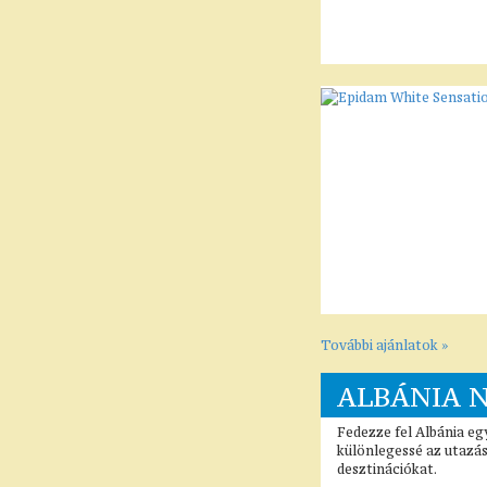
További ajánlatok »
ALBÁNIA N
Fedezze fel Albánia eg
különlegessé az utazás
desztinációkat.