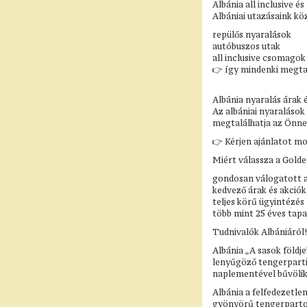
Albánia all inclusive és
Albániai utazásaink k
repülős nyaralások
autóbuszos utak
all inclusive csomagok
👉 így mindenki megtal
Albánia nyaralás árak é
Az albániai nyaralások
megtalálhatja az Önne
👉 Kérjen ajánlatot mos
Miért válassza a Gold
gondosan válogatott a
kedvező árak és akciók
teljes körű ügyintézés
több mint 25 éves tapa
Tudnivalók Albániáról!
Albánia „A sasok földj
lenyűgöző tengerparti 
naplementével bűvölik 
Albánia a felfedezetlen
gyönyörű tengerpartok