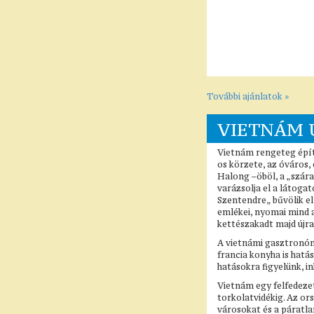
További ajánlatok »
VIETNÁM 
Vietnám rengeteg építe
os körzete, az óváros,
Halong –öböl, a „száraz
varázsolja el a látoga
Szentendre„ bűvölik el
emlékei, nyomai mind a 
kettészakadt majd újra
A vietnámi gasztronómi
francia konyha is hatá
hatásokra figyelünk, i
Vietnám egy felfedezet
torkolatvidékig. Az o
városokat és a páratla