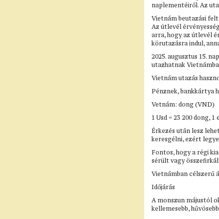
naplementéiről. Az uta
Vietnám beutazási felt
Az útlevél érvényesség
arra, hogy az útlevél 
körutazásra indul, ann
2025. augusztus 15. n
utazhatnak Vietnámba
Vietnám utazás haszno
Pénznek, bankkártya h
Vetnám: dong (VND)
1 Usd = 23 200 dong, 1 
Érkezés után lesz lehe
keresgélni, ezért leg
Fontos, hogy a régi ki
sérült vagy összefirkál
Vietnámban célszerű át
Időjárás
A monszun májustól okt
kellemesebb, hűvösebb,