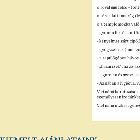
o rövid ujjú felső – fo
o térd alatti nadrág (
o a templomokba való b
- gyomorfertőtlenítő: s
- kényelmes zárt cipő,
- gyógyszerek (minden
- a repülőgépen hűvös l
- „hazai ízek": ha az á
- cigaretta és szeszes
- Ázsiában a higiéniai
Vietnámi körutazások 
személyesen irodánkba
Vietnámi utak idegenv