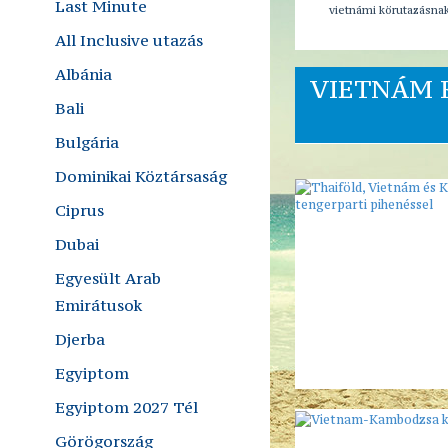
Last Minute
vietnámi körutazásnak
All Inclusive utazás
Albánia
VIETNÁM 
Bali
Bulgária
Dominikai Köztársaság
Ciprus
Dubai
Egyesült Arab
Emirátusok
Djerba
Egyiptom
Egyiptom 2027 Tél
Görögország