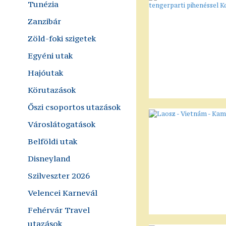
Tunézia
Zanzibár
Zöld-foki szigetek
Egyéni utak
Hajóutak
Körutazások
Őszi csoportos utazások
Városlátogatások
Belföldi utak
Disneyland
Szilveszter 2026
Velencei Karnevál
Fehérvár Travel
utazások