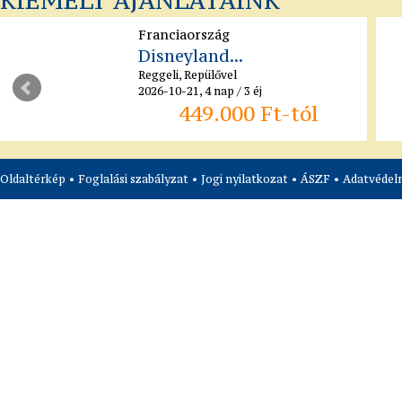
KIEMELT AJÁNLATAINK
Portugália
Adventi barangolás...
Reggeli, Repülővel
2026-11-30, 9 nap / 7 éj
459.900 Ft-tól
Oldaltérkép
•
Foglalási szabályzat
•
Jogi nyilatkozat
•
ÁSZF
•
Adatvédelm