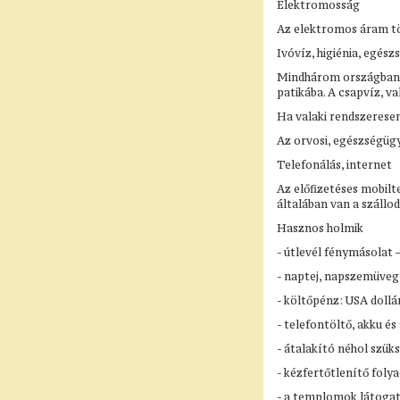
Elektromosság
Az elektromos áram tö
Ivóvíz, higiénia, egész
Mindhárom országban me
patikába. A csapvíz, v
Ha valaki rendszeresen
Az orvosi, egészségügy
Telefonálás, internet
Az előfizetéses mobil
általában van a szállo
Hasznos holmik
- útlevél fénymásolat 
- naptej, napszemüveg,
- költőpénz: USA dollá
- telefontöltő, akku 
- átalakító néhol szü
- kézfertőtlenítő foly
- a templomok látogat