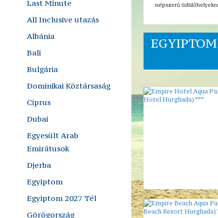
Last Minute
népszerű üdülőhelyekre,
All Inclusive utazás
Albánia
EGYIPTOM 
Bali
Bulgária
Dominikai Köztársaság
Ciprus
Dubai
Egyesült Arab
Emirátusok
Djerba
Egyiptom
Egyiptom 2027 Tél
Görögország