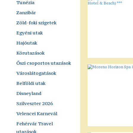
Tunézia
Zanzibár
Zöld-foki szigetek
Egyéni utak
Hajóutak
Körutazások
Őszi csoportos utazások
Városlátogatások
Belföldi utak
Disneyland
Szilveszter 2026
Velencei Karnevál
Fehérvár Travel
utazások