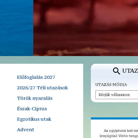
UTAZ
Előfoglalás 2027
UTAZÁS MÓDJA
2026/27 Téli utazások
Török nyaralás
Észak-Ciprus
Egzotikus utak
Advent
Az egyiptomi last mi
lenyűgöző Vörös-tenger 