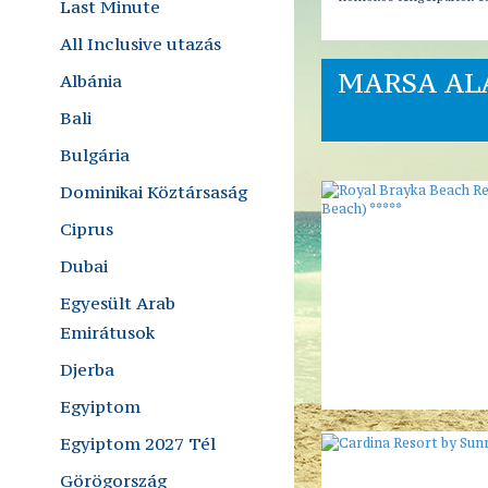
Last Minute
All Inclusive utazás
MARSA ALA
Albánia
Bali
Bulgária
Dominikai Köztársaság
Ciprus
Dubai
Egyesült Arab
Emirátusok
Djerba
Egyiptom
Egyiptom 2027 Tél
Görögország