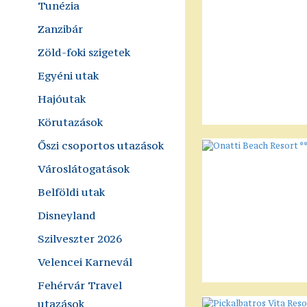
Tunézia
Zanzibár
Zöld-foki szigetek
Egyéni utak
Hajóutak
Körutazások
Őszi csoportos utazások
Városlátogatások
Belföldi utak
Disneyland
Szilveszter 2026
Velencei Karnevál
Fehérvár Travel
utazások