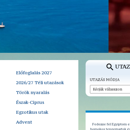
UTAZ
Előfoglalás 2027
UTAZÁS MÓDJA
2026/27 Téli utazások
Török nyaralás
Észak-Ciprus
Egzotikus utak
Advent
Fedezze fel Egyiptom eg
homokos tengerpartok és 