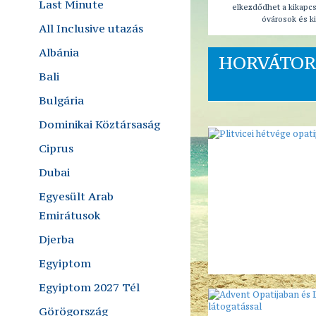
Last Minute
elkezdődhet a kikapc
óvárosok és ki
All Inclusive utazás
Albánia
HORVÁTOR
Bali
Bulgária
Dominikai Köztársaság
Ciprus
Dubai
Egyesült Arab
Emirátusok
Djerba
Egyiptom
Egyiptom 2027 Tél
Görögország