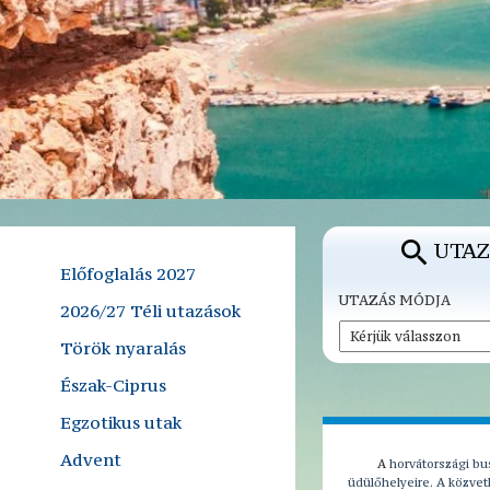
UTAZ
Előfoglalás 2027
UTAZÁS MÓDJA
2026/27 Téli utazások
Török nyaralás
Észak-Ciprus
Egzotikus utak
Advent
A
horvátországi bus
üdülőhelyeire. A közve