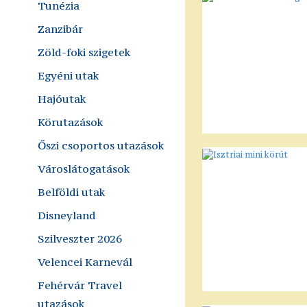
Tunézia
Zanzibár
Zöld-foki szigetek
Egyéni utak
Hajóutak
Körutazások
Őszi csoportos utazások
Városlátogatások
Belföldi utak
Disneyland
Szilveszter 2026
Velencei Karnevál
Fehérvár Travel
utazások