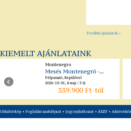
További ajánlatok »
KIEMELT AJÁNLATAINK
Montenegro
Mesés Montenegró -...
Félpanzió, Repülővel
2026-10-01, 4 nap / 3 éj
339.900 Ft-tól
Oldaltérkép
•
Foglalási szabályzat
•
Jogi nyilatkozat
•
ÁSZF
•
Adatvédelm