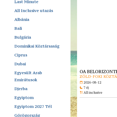
Last Minute
All Inclusive utazás
Albánia
Bali
Bulgária
Dominikai Köztársaság
Ciprus
Dubai
OA BELORIZONTE
Egyesült Arab
ZÖLD-FOKI KÖZTÁR
Emirátusok
2026-08-12
7 éj
Djerba
All inclusive
Egyiptom
Egyiptom 2027 Tél
Görögország