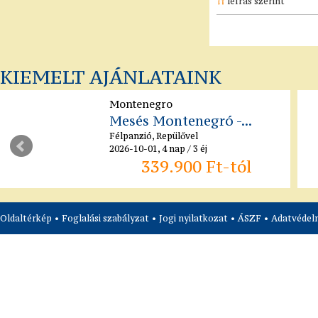
leírás szerint
KIEMELT AJÁNLATAINK
Montenegro
Mesés Montenegró -...
Félpanzió, Repülővel
2026-10-01, 4 nap / 3 éj
339.900 Ft-tól
Oldaltérkép
•
Foglalási szabályzat
•
Jogi nyilatkozat
•
ÁSZF
•
Adatvédelm