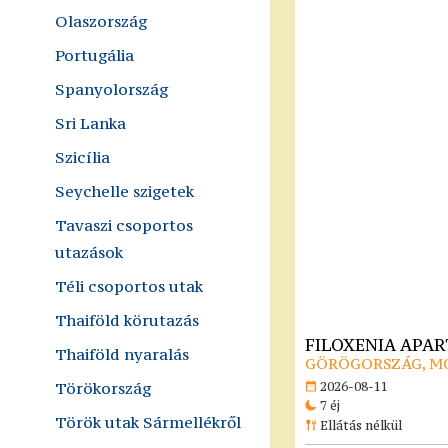
Olaszország
Portugália
Spanyolország
Sri Lanka
Szicília
Seychelle szigetek
Tavaszi csoportos
utazások
Téli csoportos utak
Thaiföld körutazás
FILOXENIA APA
Thaiföld nyaralás
GÖRÖGORSZÁG, M
Törökország
2026-08-11
7 éj
Török utak Sármellékről
Ellátás nélkül