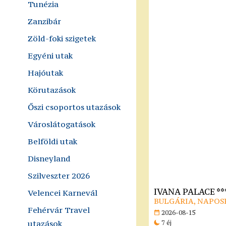
Tunézia
Zanzibár
Zöld-foki szigetek
Egyéni utak
Hajóutak
Körutazások
Őszi csoportos utazások
Városlátogatások
Belföldi utak
Disneyland
Szilveszter 2026
IVANA PALACE **
Velencei Karnevál
BULGÁRIA, NAPOS
Fehérvár Travel
2026-08-15
utazások
7 éj