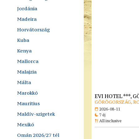
Jordánia
Madeira
Horvátország
Kuba
Kenya
Mallorca
Malajzia
Málta
Marokkó
EVI HOTEL ***,
GÖRÖGORSZÁG, R
Mauritius
2026-08-11
Maldív-szigetek
7 éj
All inclusive
Mexikó
Omán 2026/27 tél