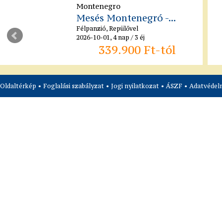
Montenegro
Mesés Montenegró -...
Félpanzió, Repülővel
2026-10-01, 4 nap / 3 éj
339.900 Ft-tól
Oldaltérkép
•
Foglalási szabályzat
•
Jogi nyilatkozat
•
ÁSZF
•
Adatvédelm