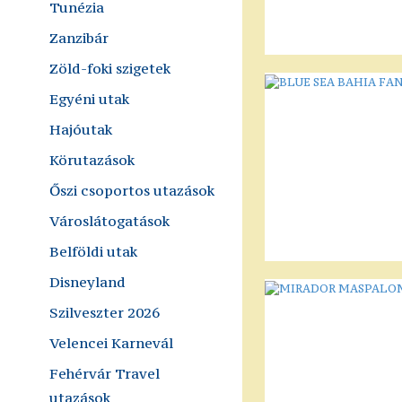
Tunézia
Zanzibár
Zöld-foki szigetek
Egyéni utak
Hajóutak
Körutazások
Őszi csoportos utazások
Városlátogatások
Belföldi utak
Disneyland
Szilveszter 2026
Velencei Karnevál
Fehérvár Travel
utazások