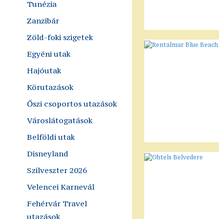
Tunézia
Zanzibár
Zöld-foki szigetek
Egyéni utak
Hajóutak
Körutazások
Őszi csoportos utazások
Városlátogatások
Belföldi utak
Disneyland
Szilveszter 2026
Velencei Karnevál
Fehérvár Travel
utazások