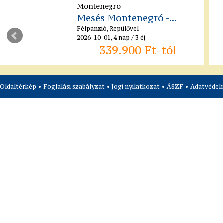
Montenegro
Mesés Montenegró -...
Félpanzió, Repülővel
2026-10-01, 4 nap / 3 éj
339.900 Ft-tól
Oldaltérkép
•
Foglalási szabályzat
•
Jogi nyilatkozat
•
ÁSZF
•
Adatvédelm