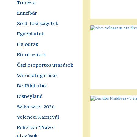
Tunézia
Zanzibár
Zöld-foki szigetek
Egyéni utak
Hajóutak
Körutazások
Őszi csoportos utazások
Városlátogatások
Belföldi utak
Disneyland
Szilveszter 2026
Velencei Karnevál
Fehérvár Travel
utazások