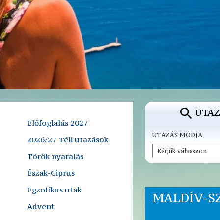
UTAZ
Előfoglalás 2027
UTAZÁS MÓDJA
2026/27 Téli utazások
Török nyaralás
Észak-Ciprus
Egzotikus utak
MALDÍV-SZ
Advent