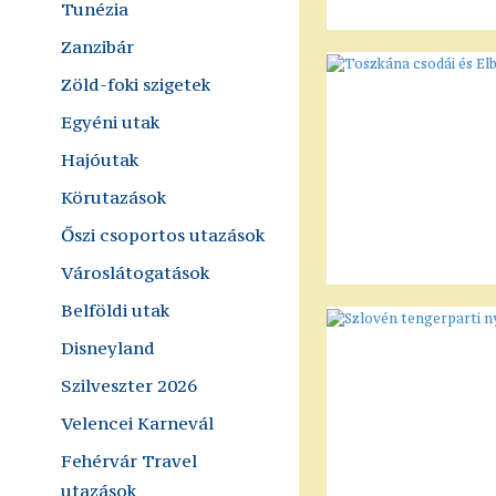
Tunézia
Zanzibár
Zöld-foki szigetek
Egyéni utak
Hajóutak
Körutazások
Őszi csoportos utazások
Városlátogatások
Belföldi utak
Disneyland
Szilveszter 2026
Velencei Karnevál
Fehérvár Travel
utazások