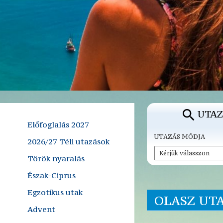
UTAZ
Előfoglalás 2027
UTAZÁS MÓDJA
2026/27 Téli utazások
Török nyaralás
Észak-Ciprus
Egzotikus utak
OLASZ UT
Advent