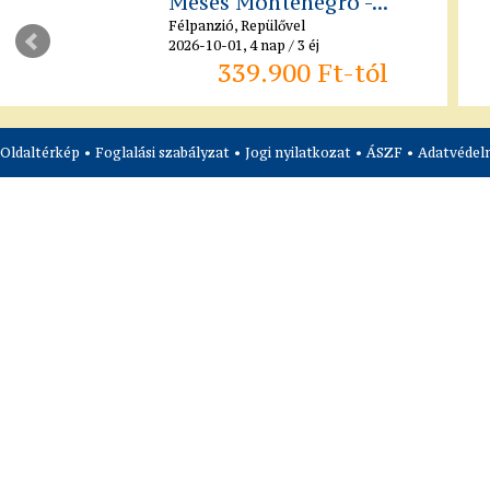
Mesés Montenegró -...
Félpanzió, Repülővel
2026-10-01, 4 nap / 3 éj
339.900 Ft-tól
Oldaltérkép
•
Foglalási szabályzat
•
Jogi nyilatkozat
•
ÁSZF
•
Adatvédelm