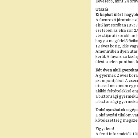
Kevesebb, mint 24 óráv
Utazás
Ki kaphat ülést nagyob
A fuvarozó járatain az
első hat sorában (B737
esetében az első sor 2
vészkijárati sorokban l
hogy a megfelelő fizik
12 éves korig, idős vag
Amennyiben ilyen utaso
kerül. A fuvarozó kizár
ülést a jelen pontban f
Két éven aluli gyerekn
A gyermek 2 éves kora
szempontjából. A csecs
utassal maximum egy c
alábbi feltételekkel e
a biztonsági gyermekülé
a biztonsági gyermekül
Dohányozhatok a gép
Dohányzási tilalom van
kötelezettség megszeg
Figyelem!
A fenti információk tá