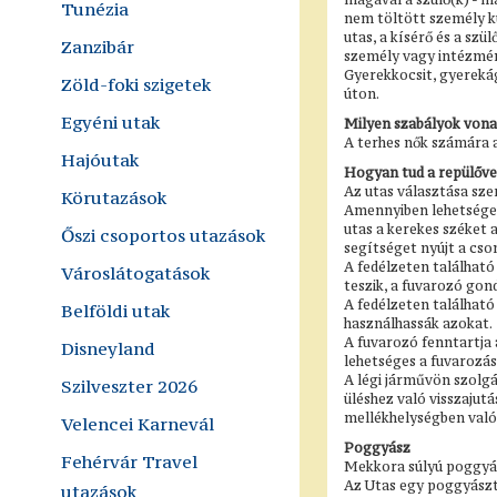
Tunézia
nem töltött személy kü
utas, a kísérő és a szü
Zanzibár
személy vagy intézmén
Gyerekkocsit, gyereká
Zöld-foki szigetek
úton.
Egyéni utak
Milyen szabályok vona
A terhes nők számára a
Hajóutak
Hogyan tud a repülőve
Az utas választása sze
Körutazások
Amennyiben lehetséges 
utas a kerekes széket 
Őszi csoportos utazások
segítséget nyújt a cso
A fedélzeten találhat
Városlátogatások
teszik, a fuvarozó gon
A fedélzeten találhat
Belföldi utak
használhassák azokat.
A fuvarozó fenntartja 
Disneyland
lehetséges a fuvarozás
A légi járművön szolgá
Szilveszter 2026
üléshez való visszajut
mellékhelységben való
Velencei Karnevál
Poggyász
Fehérvár Travel
Mekkora súlyú poggyá
Az Utas egy poggyászt 
utazások