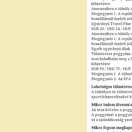
kifizetésre.
Amennyiben a túlsúly a
Megjegyzés 1: A repülő
beszállásnál észlelt je
Egyirányú Travel Plus 
EUR 20 / USD 24 / HUF 
Amennyiben a túlsúly a
Megjegyzés 1: A repülő
beszállásnál észlelt je
Egyéb egyirányú díjak
Túlméretes poggyász (1
sem haladhatja meg a 
kifizetésre
EUR 59 / USD 75 / HUF 
Megjegyzés 1: A túlmér
Megjegyzés 2: Az EFA 
Lehetséges túlméretes 
A túlsúlyos és túlmére
sportfelszereléseket kü
Mikor tudom átvenni a
Az utas köteles a pog
A poggyászt a poggyász
és a szándékosság eset
Mikor fogom megkapni