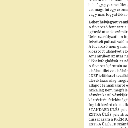
babaágy, gyermekülés, 
csomagolni egy csomagb
vagy más fogyatékkal é
Lehet helyjegyet venni
A fuvarozó fenntartja 
igénylő utasok számára
Üzletszabályzatban fogl
felvételi pultnál való
A fuvarozó nem garantá
kiosztott ülőhelyet el
Amennyiben az utas nem
ülőhelyfoglalását az ad
A fuvarozó járatain az
első hat illetve első 
2DEF jelöléssel kezdőd
ülések kizárólag megfel
állapot fennállásáról 
fizikailag nem megfele
részére kerül vészkijár
kártérítési felelősségé
foglalt kizáró okok ell
STANDARD ÜLÉS: jelen
EXTRA ÜLÉS: jelenti az
díjszabására a PRÉMIU
EXTRA ÜLÉSEK számán