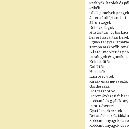
Szablyák, kardok és p
Szikék
Ollók, amelyek pengeh
Sí- és sétáló/túra boto
Sátorszegek
Dobócsillagok
Háztartási- és barkács
kés és háztartási kése
Egyéb tárgyak, amelye
Tompa eszközök, amely
Biliárd, snooker és po
Husángok és gumibotok
Krikett ütők
Golfütők
Hokiütők
Lacrosse ütők
Kajak- és kenu-evezők
Gördeszkák
Horgászbotok
Harcművészeti felszere
Robbanó és gyúlékony a
mint:Lőszerek
Gyújtószerkezetek
Detonátorok és időzít
Robbanóanyagok és r
Robbanóanyagok és rob