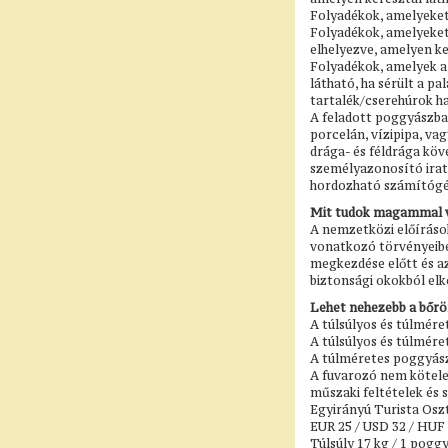
Folyadékok, amelyeket 
Folyadékok, amelyeket 
elhelyezve, amelyen ker
Folyadékok, amelyek a 
látható, ha sérült a p
tartalék/cserehúrok h
A feladott poggyászban
porcelán, vízipipa, va
drága- és féldrága köv
személyazonosító irat
hordozható számítógép,
Mit tudok magammal vi
A nemzetközi előíráso
vonatkozó törvényeiben
megkezdése előtt és az
biztonsági okokból el
Lehet nehezebb a bőr
A túlsúlyos és túlmére
A túlsúlyos és túlméret
A túlméretes poggyász
A fuvarozó nem köteles
műszaki feltételek és 
Egyirányú Turista Oszt
EUR 25 / USD 32 / HUF 
Túlsúly 17 kg / 1 pogg