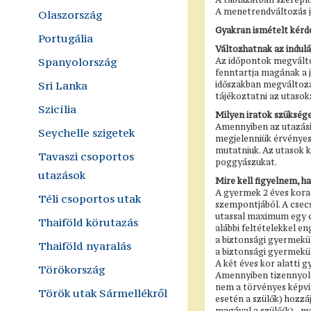
A menetrendváltozás j
Olaszország
Gyakran ismételt kérdé
Portugália
Változhatnak az indulá
Spanyolország
Az időpontok megváltoz
fenntartja magának a j
Sri Lanka
időszakban megváltozas
tájékoztatni az utasok
Szicília
Milyen iratok szüksége
Amennyiben az utazási 
Seychelle szigetek
megjelenniük érvényes 
mutatniuk. Az utasok k
Tavaszi csoportos
poggyászukat.
utazások
Mire kell figyelnem, h
A gyermek 2 éves kora
Téli csoportos utak
szempontjából. A csecs
utassal maximum egy c
Thaiföld körutazás
alábbi feltételekkel e
a biztonsági gyermekülé
Thaiföld nyaralás
a biztonsági gyermekül
A két éves kor alatti 
Törökország
Amennyiben tizennyolca
nem a törvényes képvis
Török utak Sármellékről
esetén a szülők) hozzá
magával a szülő(k) - m