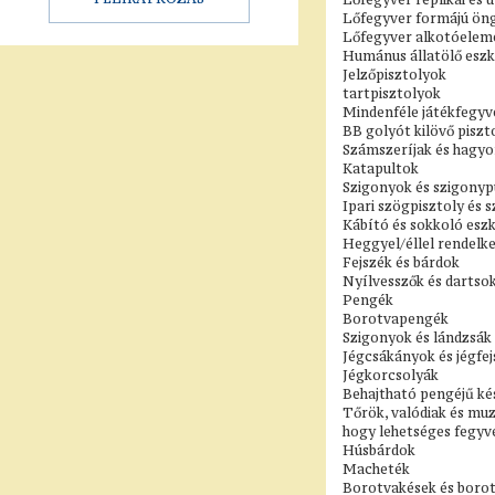
Lőfegyver formájú ön
Lőfegyver alkotóelemei
Humánus állatölő esz
Jelzőpisztolyok
tartpisztolyok
Mindenféle játékfegyv
BB golyót kilövő piszt
Számszeríjak és hagyo
Katapultok
Szigonyok és szigony
Ipari szögpisztoly és 
Kábító és sokkoló eszk
Heggyel/éllel rendelke
Fejszék és bárdok
Nyílvesszők és dartso
Pengék
Borotvapengék
Szigonyok és lándzsák
Jégcsákányok és jégfej
Jégkorcsolyák
Behajtható pengéjű ké
Tőrök, valódiak és muz
hogy lehetséges fegyv
Húsbárdok
Macheték
Borotvakések és borot