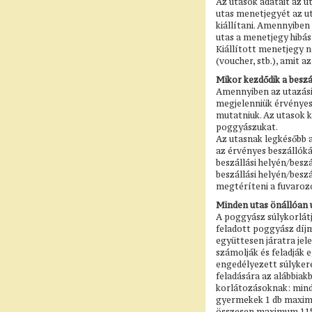
Az utasok adatait az u
utas menetjegyét az ut
kiállítani. Amennyiben 
utas a menetjegy hibás
Kiállított menetjegy n
(voucher, stb.), amit a
Mikor kezdődik a beszá
Amennyiben az utazási 
megjelenniük érvényes 
mutatniuk. Az utasok k
poggyászukat.
Az utasnak legkésőbb a
az érvényes beszállókár
beszállási helyén/besz
beszállási helyén/besz
megtéríteni a fuvarozó
Minden utas önállóan 
A poggyász súlykorlátj
feladott poggyász díjm
együttesen járatra je
számolják és feladják
engedélyezett súlykere
feladására az alábbiak
korlátozásoknak: minde
gyermekek 1 db maximu
összesen maximum 115 c