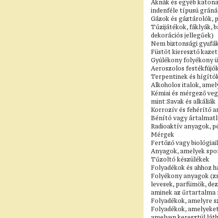
Aknák és egyéb katon
indenféle típusú gráná
Gázok és gáztárolók, p
Tűzijátékok, fáklyák, 
dekorációs jellegűek)
Nem biztonsági gyufá
Füstöt kieresztő kaze
Gyúlékony folyékony üz
Aeroszolos festékfújók
Terpentinek és hígító
Alkoholos italok, ame
Kémiai és mérgező vegy
mint:Savak és alkáliák
Korrozív és fehérítő a
Bénító vagy ártalmatla
Radioaktív anyagok, p
Mérgek
Fertőző vagy biológiai
Anyagok, amelyek spo
Tűzoltó készülékek
Folyadékok és ahhoz h
Folyékony anyagok (zse
levesek, parfümök, de
aminek az űrtartalma n
Folyadékok, amelyre szü
Folyadékok, amelyeket 
amelyen keresztül látha