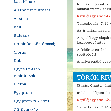
Last Minute
Indulási időpontok:
munkatársaink segít
All Inclusive utazás
Repülőjegy ára: 145
Albánia
Tartózkodás: 7.,14. 
Bali
Az ár tartalmazza a r
Bulgária
A repülőjegy alapár
kézipoggyászt is!
Dominikai Köztársaság
A feltüntetett árak,
Ciprus
segítségét!
Dubai
Antalya repülőjegyek
Egyesült Arab
Emirátusok
TÖRÖK RIV
Djerba
Utazás: Charter já
Egyiptom
Indulási időpontok:
Repülőjegy ára: 159
Egyiptom 2027 Tél
Tartózkodás: 7.,14. 
Görögország