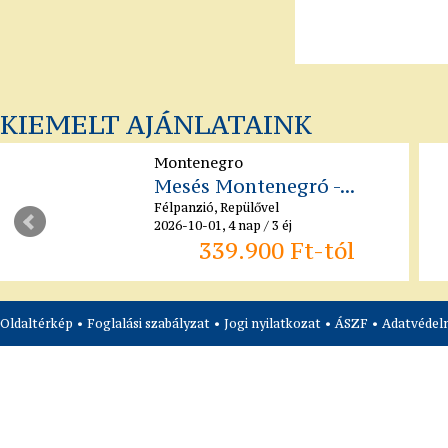
KIEMELT AJÁNLATAINK
Franciaország
Disneyland...
Reggeli, Repülővel
2026-09-23, 4 nap / 3 éj
409.000 Ft-tól
Oldaltérkép
•
Foglalási szabályzat
•
Jogi nyilatkozat
•
ÁSZF
•
Adatvédelm