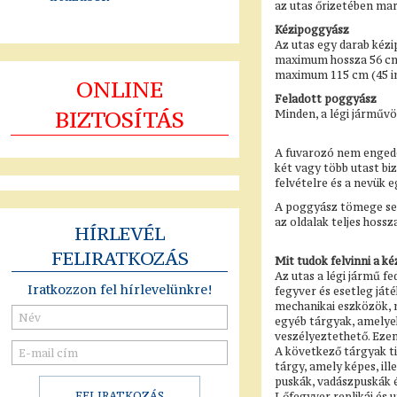
az utas őrizetében mar
Kézipoggyász
Az utas egy darab kézi
maximum hossza 56 cm 
maximum 115 cm (45 inc
ONLINE
Feladott poggyász
BIZTOSÍTÁS
Minden, a légi járművö
A fuvarozó nem engedé
két vagy több utast bi
felvételre és a nevük 
A poggyász tömege sem
az oldalak teljes hoss
HÍRLEVÉL
FELIRATKOZÁS
Mit tudok felvinni a k
Az utas a légi jármű f
Iratkozzon fel hírlevelünkre!
fegyver és esetleg ját
mechanikai eszközök, n
egyéb tárgyak, amelyek
veszélyeztethető. Ezen
A következő tárgyak ti
tárgy, amely képes, il
puskák, vadászpuskák é
Lőfegyver replikái és 