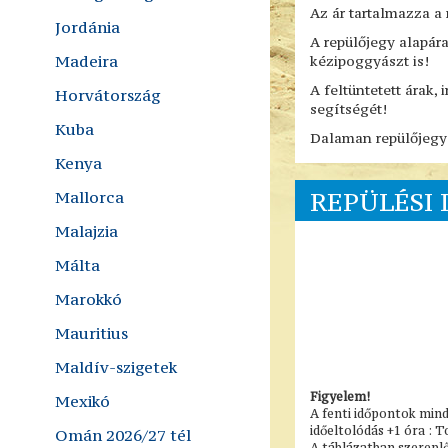
Az ár tartalmazza a r
Jordánia
A repülőjegy alapár
Madeira
kézipoggyászt is!
A feltüntetett árak,
Horvátország
segítségét!
Kuba
Dalaman repülőjegye
Kenya
REPÜLÉSI 
Mallorca
Malajzia
Málta
Marokkó
Mauritius
Maldív-szigetek
Figyelem!
Mexikó
A fenti időpontok mind
időeltolódás +1 óra :
Omán 2026/27 tél
A táblázatban szereplő