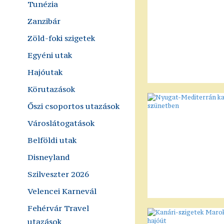
Tunézia
Zanzibár
Zöld-foki szigetek
Egyéni utak
Hajóutak
Körutazások
Őszi csoportos utazások
Városlátogatások
Belföldi utak
Disneyland
Szilveszter 2026
Velencei Karnevál
Fehérvár Travel
utazások