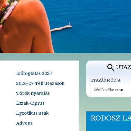
UTAZ
Előfoglalás 2027
UTAZÁS MÓDJA
2026/27 Téli utazások
Török nyaralás
Észak-Ciprus
Egzotikus utak
RODOSZ L
Advent