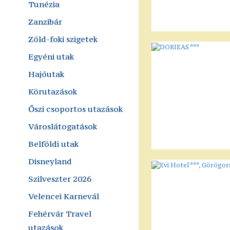
Tunézia
Zanzibár
Zöld-foki szigetek
Egyéni utak
Hajóutak
Körutazások
Őszi csoportos utazások
Városlátogatások
Belföldi utak
Disneyland
Szilveszter 2026
Velencei Karnevál
Fehérvár Travel
utazások