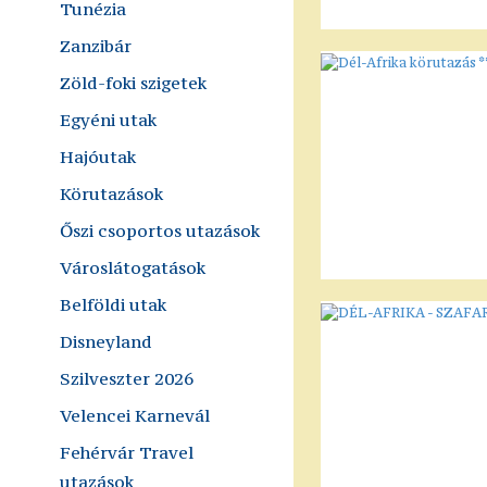
Tunézia
Zanzibár
Zöld-foki szigetek
Egyéni utak
Hajóutak
Körutazások
Őszi csoportos utazások
Városlátogatások
Belföldi utak
Disneyland
Szilveszter 2026
Velencei Karnevál
Fehérvár Travel
utazások