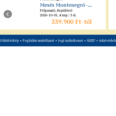
Mesés Montenegró -...
Félpanzió, Repülővel
2026-10-01, 4 nap / 3 éj
339.900 Ft-tól
Oldaltérkép
•
Foglalási szabályzat
•
Jogi nyilatkozat
•
ÁSZF
•
Adatvédelm