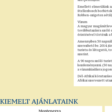
Emellett elmerülünk az
Stellenbosch borbirtok
Robben-szigeten sétál
Vízum
A magyar magánútlevél
továbbutazásra szóló r
érintésével történik a 
Amennyiben 30 napnál 
szerezhető be. 2014. j
turista és látogatói, 
szerint.
A 90 napra szóló turis
kezdeményezni. (30 na
a vízumkiadásra jogosul
Dél-Afrikai körutazáso
Afrikai szervezett ut
KIEMELT AJÁNLATAINK
Montenegro