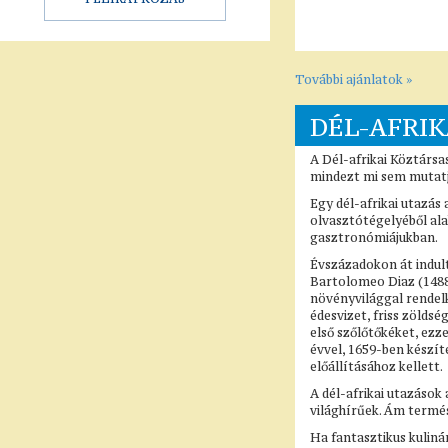
További ajánlatok »
DÉL-AFRIK
A Dél-afrikai Köztársa
mindezt mi sem mutatj
Egy dél-afrikai utazá
olvasztótégelyéből ala
gasztronómiájukban.
Évszázadokon át indult
Bartolomeo Diaz (1488
növényvilággal rendelk
édesvizet, friss zölds
első szőlőtőkéket, ezz
évvel, 1659-ben készít
előállításához kellett.
A dél-afrikai utazások
világhírűek. Ám termés
Ha fantasztikus kuliná