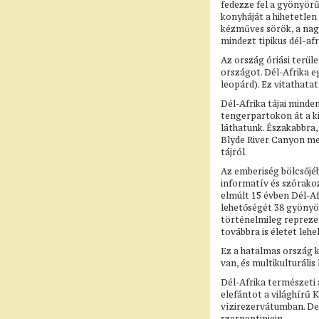
fedezze fel a gyönyörű
konyháját a hihetetlen
kézműves sörök, a nagy
mindezt tipikus dél-afr
Az ország óriási terül
országot. Dél-Afrika eg
leopárd). Ez vitathata
Dél-Afrika tájai minde
tengerpartokon át a ki
láthatunk. Északabbra,
Blyde River Canyon me
tájról.
Az emberiség bölcsőjéb
informatív és szórako
elmúlt 15 évben Dél-Af
lehetőségét 38 gyönyör
történelmileg reprezen
továbbra is életet leh
Ez a hatalmas ország k
van, és multikulturális
Dél-Afrika természeti 
elefántot a világhírű
vízirezervátumban. De
szerpentinjein.