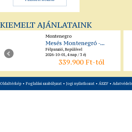
KIEMELT AJÁNLATAINK
Montenegro
Mesés Montenegró -...
Félpanzió, Repülővel
2026-10-01, 4 nap / 3 éj
339.900 Ft-tól
Oldaltérkép
•
Foglalási szabályzat
•
Jogi nyilatkozat
•
ÁSZF
•
Adatvédelm