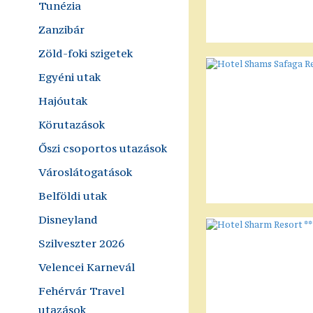
Tunézia
Zanzibár
Zöld-foki szigetek
Egyéni utak
Hajóutak
Körutazások
Őszi csoportos utazások
Városlátogatások
Belföldi utak
Disneyland
Szilveszter 2026
Velencei Karnevál
Fehérvár Travel
utazások