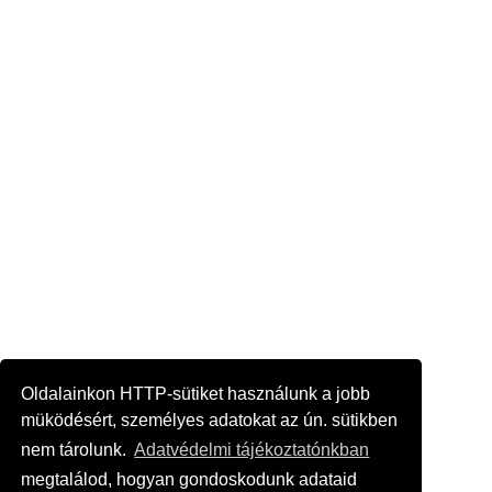
Oldalainkon HTTP-sütiket használunk a jobb
müködésért, személyes adatokat az ún. sütikben
nem tárolunk.
Adatvédelmi tájékoztatónkban
megtalálod, hogyan gondoskodunk adataid