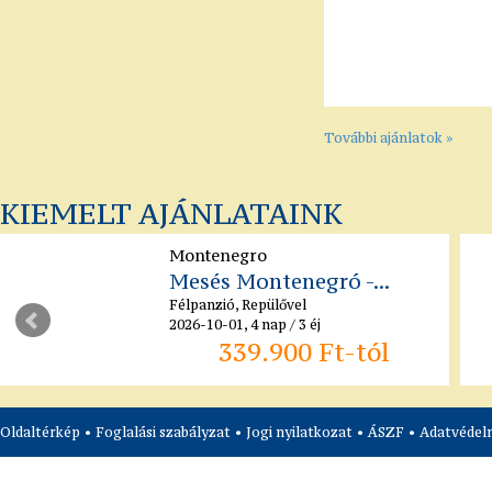
További ajánlatok »
KIEMELT AJÁNLATAINK
Montenegro
Mesés Montenegró -...
Félpanzió, Repülővel
2026-10-01, 4 nap / 3 éj
339.900 Ft-tól
Oldaltérkép
•
Foglalási szabályzat
•
Jogi nyilatkozat
•
ÁSZF
•
Adatvédelm