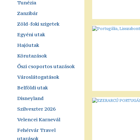
Tunézia
Zanzibár
Zöld-foki szigetek
Egyéni utak
Hajóutak
Körutazások
Őszi csoportos utazások
Városlátogatások
Belföldi utak
Disneyland
Szilveszter 2026
Velencei Karnevál
Fehérvár Travel
utazások