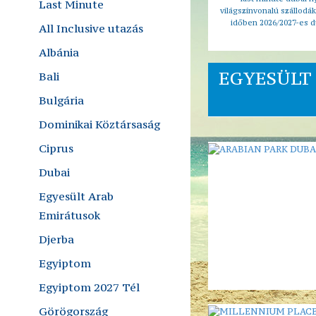
Last Minute
világszínvonalú szállodák
időben 2026/2027-es du
All Inclusive utazás
Albánia
EGYESÜLT 
Bali
Bulgária
Dominikai Köztársaság
Ciprus
Dubai
Egyesült Arab
Emirátusok
Djerba
Egyiptom
Egyiptom 2027 Tél
Görögország