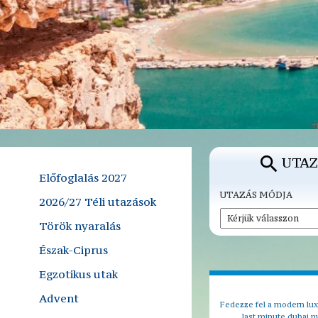
UTAZ
Előfoglalás 2027
UTAZÁS MÓDJA
2026/27 Téli utazások
Török nyaralás
Észak-Ciprus
Egzotikus utak
Advent
Fedezze fel a modern lux
last minute dubai n