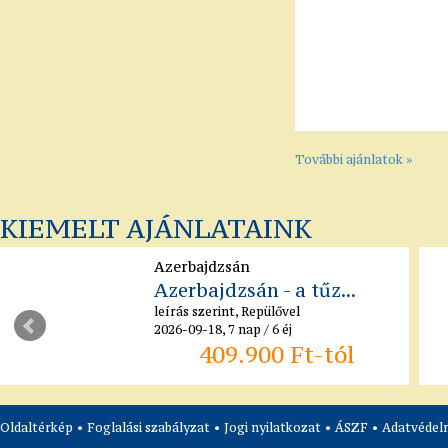
További ajánlatok »
KIEMELT AJÁNLATAINK
Azerbajdzsán
Azerbajdzsán - a tűz...
leírás szerint, Repülővel
2026-09-18, 7 nap / 6 éj
409.900 Ft-tól
Oldaltérkép
•
Foglalási szabályzat
•
Jogi nyilatkozat
•
ÁSZF
•
Adatvédelm