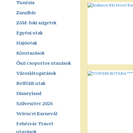
Tunézia
Zanzibár
Zöld-foki szigetek
Egyéni utak
Hajóutak
Körutazások
Őszi csoportos utazások
Városlátogatások
Belföldi utak
Disneyland
Szilveszter 2026
Velencei Karnevál
Fehérvár Travel
utazások