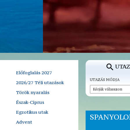
UTAZ
Előfoglalás 2027
UTAZÁS MÓDJA
2026/27 Téli utazások
Török nyaralás
Észak-Ciprus
Egzotikus utak
SPANYOLOR
Advent