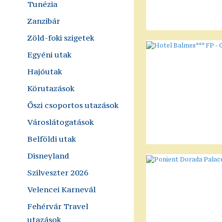
Tunézia
Zanzibár
Zöld-foki szigetek
Egyéni utak
Hajóutak
Körutazások
Őszi csoportos utazások
Városlátogatások
Belföldi utak
Disneyland
Szilveszter 2026
Velencei Karnevál
Fehérvár Travel
utazások