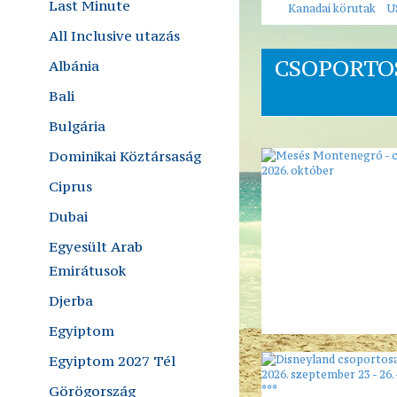
Last Minute
Kanadai körutak
U
All Inclusive utazás
CSOPORTO
Albánia
Bali
Bulgária
Dominikai Köztársaság
Ciprus
Dubai
Egyesült Arab
Emirátusok
Djerba
Egyiptom
Egyiptom 2027 Tél
Görögország