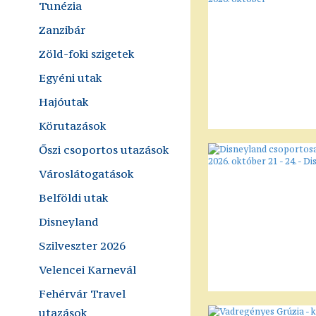
Tunézia
Zanzibár
Zöld-foki szigetek
Egyéni utak
Hajóutak
Körutazások
Őszi csoportos utazások
Városlátogatások
Belföldi utak
Disneyland
Szilveszter 2026
Velencei Karnevál
Fehérvár Travel
utazások