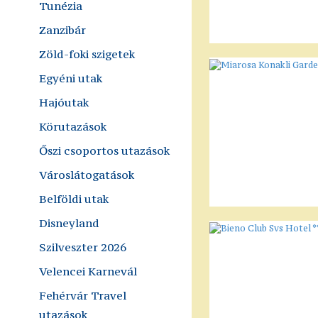
Tunézia
Zanzibár
Zöld-foki szigetek
Egyéni utak
Hajóutak
Körutazások
Őszi csoportos utazások
Városlátogatások
Belföldi utak
Disneyland
Szilveszter 2026
Velencei Karnevál
Fehérvár Travel
utazások