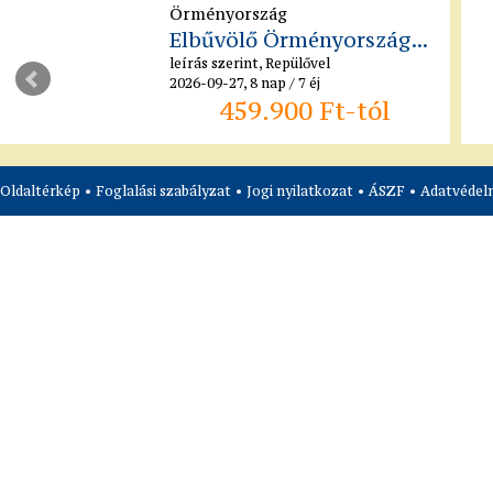
Örményország
Elbűvölő Örményország...
leírás szerint, Repülővel
2026-09-27, 8 nap / 7 éj
459.900 Ft-tól
Oldaltérkép
•
Foglalási szabályzat
•
Jogi nyilatkozat
•
ÁSZF
•
Adatvédelm