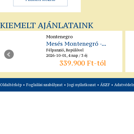
KIEMELT AJÁNLATAINK
Montenegro
Mesés Montenegró -...
Félpanzió, Repülővel
2026-10-01, 4 nap / 3 éj
339.900 Ft-tól
Oldaltérkép
•
Foglalási szabályzat
•
Jogi nyilatkozat
•
ÁSZF
•
Adatvédelm