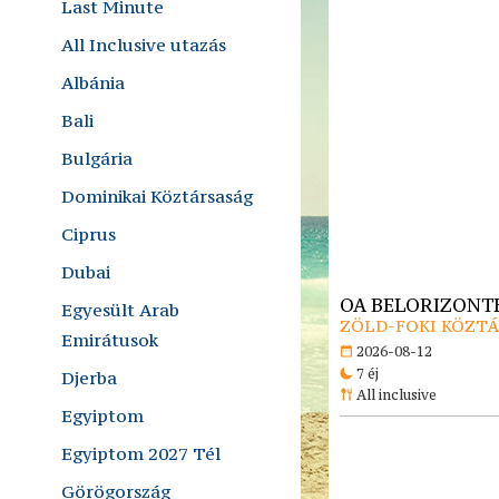
Last Minute
All Inclusive utazás
Albánia
Bali
Bulgária
Dominikai Köztársaság
Ciprus
Dubai
OA BELORIZONTE
Egyesült Arab
ZÖLD-FOKI KÖZTÁR
Emirátusok
2026-08-12
7 éj
Djerba
All inclusive
Egyiptom
Egyiptom 2027 Tél
Görögország