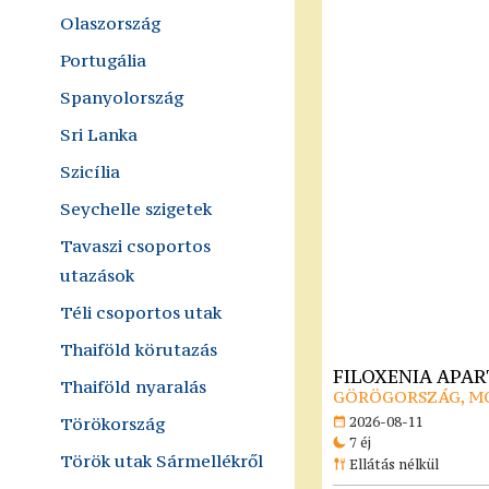
Olaszország
Portugália
Spanyolország
Sri Lanka
Szicília
Seychelle szigetek
Tavaszi csoportos
utazások
Téli csoportos utak
Thaiföld körutazás
FILOXENIA APA
Thaiföld nyaralás
GÖRÖGORSZÁG, M
Törökország
2026-08-11
7 éj
Török utak Sármellékről
Ellátás nélkül