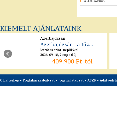
leírás szerint
KIEMELT AJÁNLATAINK
Azerbajdzsán
Azerbajdzsán - a tűz...
leírás szerint, Repülővel
2026-09-18, 7 nap / 6 éj
409.900 Ft-tól
Oldaltérkép
•
Foglalási szabályzat
•
Jogi nyilatkozat
•
ÁSZF
•
Adatvédelm