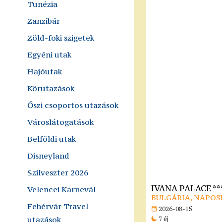
Tunézia
Zanzibár
Zöld-foki szigetek
Egyéni utak
Hajóutak
Körutazások
Őszi csoportos utazások
Városlátogatások
Belföldi utak
Disneyland
Szilveszter 2026
IVANA PALACE **
Velencei Karnevál
BULGÁRIA, NAPOS
Fehérvár Travel
2026-08-15
utazások
7 éj