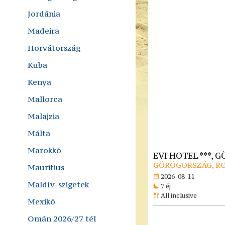
Jordánia
Madeira
Horvátország
Kuba
Kenya
Mallorca
Malajzia
Málta
Marokkó
EVI HOTEL ***,
GÖRÖGORSZÁG, R
Mauritius
2026-08-11
Maldív-szigetek
7 éj
All inclusive
Mexikó
Omán 2026/27 tél