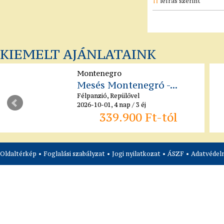
leírás szerint
KIEMELT AJÁNLATAINK
Montenegro
Mesés Montenegró -...
Félpanzió, Repülővel
2026-10-01, 4 nap / 3 éj
339.900 Ft-tól
Oldaltérkép
•
Foglalási szabályzat
•
Jogi nyilatkozat
•
ÁSZF
•
Adatvédelm