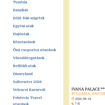
Tunézia
Zanzibár
Zöld-foki szigetek
Egyéni utak
Hajóutak
Körutazások
Őszi csoportos utazások
Városlátogatások
Belföldi utak
Disneyland
Szilveszter 2026
IVANA PALACE **
Velencei Karnevál
BULGÁRIA, NAPOS
Fehérvár Travel
2026-08-18
utazások
7 éj