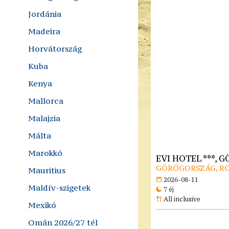
Jordánia
Madeira
Horvátország
Kuba
Kenya
Mallorca
Malajzia
Málta
Marokkó
EVI HOTEL ***,
GÖRÖGORSZÁG, R
Mauritius
2026-08-11
Maldív-szigetek
7 éj
All inclusive
Mexikó
Omán 2026/27 tél