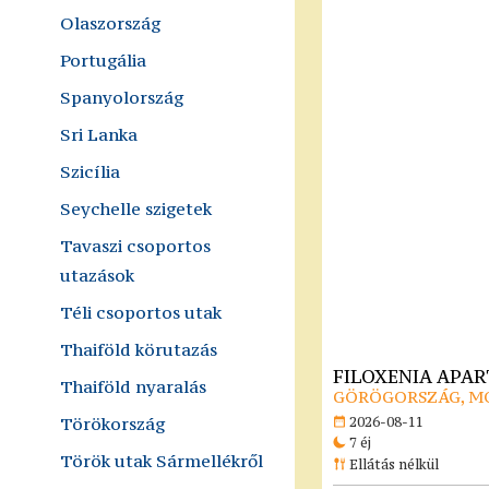
Olaszország
Portugália
Spanyolország
Sri Lanka
Szicília
Seychelle szigetek
Tavaszi csoportos
utazások
Téli csoportos utak
Thaiföld körutazás
FILOXENIA APA
Thaiföld nyaralás
GÖRÖGORSZÁG, M
Törökország
2026-08-11
7 éj
Török utak Sármellékről
Ellátás nélkül