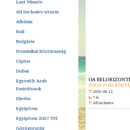
Last Minute
All Inclusive utazás
Albánia
Bali
Bulgária
Dominikai Köztársaság
Ciprus
Dubai
OA BELORIZONTE
Egyesült Arab
ZÖLD-FOKI KÖZTÁR
Emirátusok
2026-08-12
7 éj
Djerba
All inclusive
Egyiptom
Egyiptom 2027 Tél
Görögország