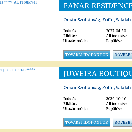
FANAR RESIDENCE
Omán Szultánság, Zofár, Salalah
Indulás:
2027-04-30
Ellátás:
All inclusive
Utazás módja:
Repülővel
TOVÁBBI IDŐPONTOK
BŐVEBB
JUWEIRA BOUTIQU
Omán Szultánság, Zofár, Salalah
Indulás:
2026-10-16
Ellátás:
All inclusive
Utazás módja:
Repülővel
TOVÁBBI IDŐPONTOK
BŐVEBB