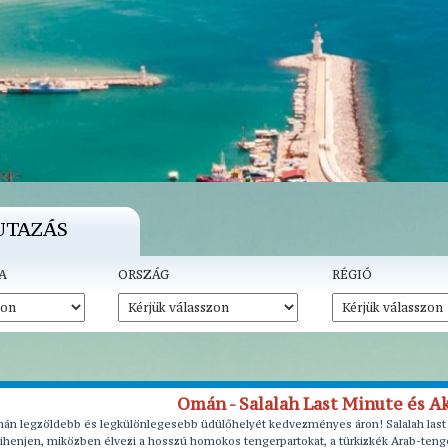
UTAZÁS
A
ORSZÁG
RÉGIÓ
Omán - Salalah Last Minute és A
án legzöldebb és legkülönlegesebb üdülőhelyét kedvezményes áron! Salalah last mi
ihenjen, miközben élvezi a hosszú homokos tengerpartokat, a türkizkék Arab-tengert