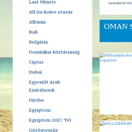
Last Minute
nyaralások tök
All Inclusive utazás
Albánia
OMAN S
Bali
Bulgária
Dominikai Köztársaság
Ciprus
Dubai
Egyesült Arab
Emirátusok
Djerba
Egyiptom
Egyiptom 2027 Tél
Görögország