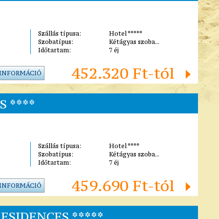
Szállás típusa:
Hotel *****
Szobatípus:
Kétágyas szoba...
Időtartam:
7 éj
452.320 Ft-tól
 INFORMÁCIÓ
 ****
Szállás típusa:
Hotel ****
Szobatípus:
Kétágyas szoba...
Időtartam:
7 éj
459.690 Ft-tól
 INFORMÁCIÓ
ESIDENCES *****