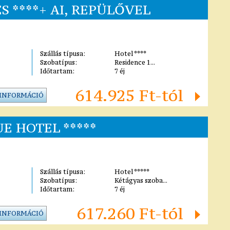
S ****+ AI, REPÜLŐVEL
Szállás típusa:
Hotel ****
Szobatípus:
Residence 1...
Időtartam:
7 éj
614.925 Ft-tól
 INFORMÁCIÓ
E HOTEL *****
Szállás típusa:
Hotel *****
Szobatípus:
Kétágyas szoba...
Időtartam:
7 éj
617.260 Ft-tól
 INFORMÁCIÓ