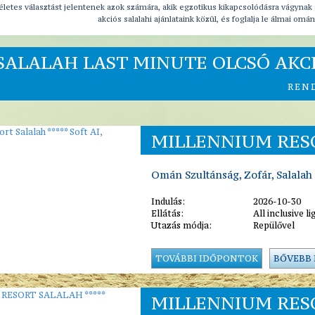
életes választást jelentenek azok számára, akik egzotikus kikapcsolódásra vágynak 
akciós salalahi ajánlataink közül, és foglalja le álmai omá
ALALAH LAST MINUTE OLCSÓ AKCI
REN
MILLENNIUM RESOR
Omán Szultánság, Zofár, Salalah
Indulás:
2026-10-30
Ellátás:
All inclusive li
Utazás módja:
Repülővel
TOVÁBBI IDŐPONTOK
BŐVEBB
MILLENNIUM RESO