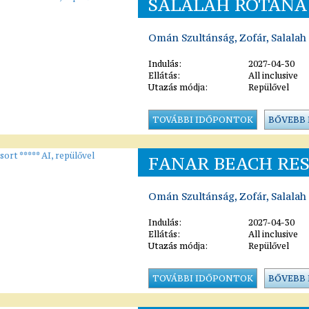
SALALAH ROTANA 
Omán Szultánság, Zofár, Salalah
Indulás:
2027-04-30
Ellátás:
All inclusive
Utazás módja:
Repülővel
TOVÁBBI IDŐPONTOK
BŐVEBB
FANAR BEACH RES
Omán Szultánság, Zofár, Salalah
Indulás:
2027-04-30
Ellátás:
All inclusive
Utazás módja:
Repülővel
TOVÁBBI IDŐPONTOK
BŐVEBB