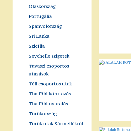
Olaszország
Portugália
Spanyolország
Sri Lanka
Szicília
Seychelle szigetek
Tavaszi csoportos
utazások
Téli csoportos utak
Thaiföld körutazás
Thaiföld nyaralás
Törökország
Török utak Sármellékről