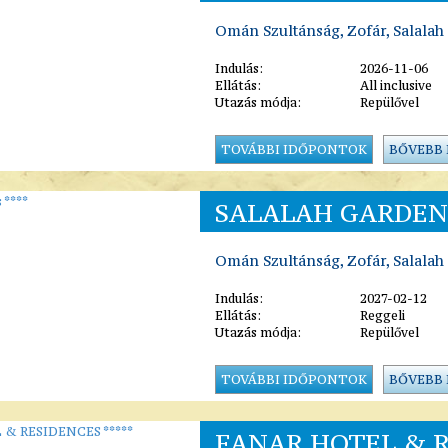
Omán Szultánság, Zofár, Salalah
Indulás:
2026-11-06
Ellátás:
All inclusive
Utazás módja:
Repülővel
TOVÁBBI IDŐPONTOK
BŐVEBB
SALALAH GARDENS
Omán Szultánság, Zofár, Salalah
Indulás:
2027-02-12
Ellátás:
Reggeli
Utazás módja:
Repülővel
TOVÁBBI IDŐPONTOK
BŐVEBB
FANAR HOTEL & R