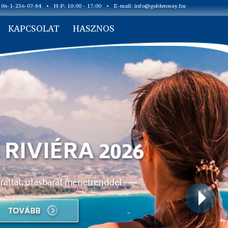
: 06-1-236-07-84
•
H-P: 10:00 - 17:00
•
E-mail:
info@goldenway.hu
KAPCSOLAT
HASZNOS