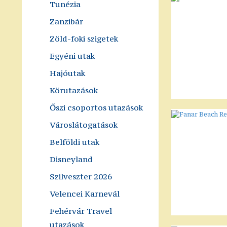
Tunézia
Zanzibár
Zöld-foki szigetek
Egyéni utak
Hajóutak
Körutazások
Őszi csoportos utazások
Városlátogatások
Belföldi utak
Disneyland
Szilveszter 2026
Velencei Karnevál
Fehérvár Travel
utazások