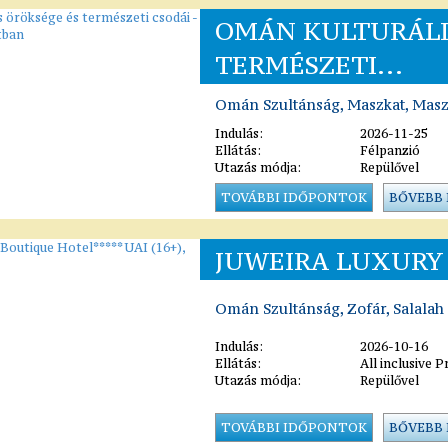
OMÁN KULTURÁLI
TERMÉSZETI...
Omán Szultánság, Maszkat, Masz
Indulás:
2026-11-25
Ellátás:
Félpanzió
Utazás módja:
Repülővel
TOVÁBBI IDŐPONTOK
BŐVEBB
JUWEIRA LUXURY 
Omán Szultánság, Zofár, Salalah
Indulás:
2026-10-16
Ellátás:
All inclusive 
Utazás módja:
Repülővel
TOVÁBBI IDŐPONTOK
BŐVEBB