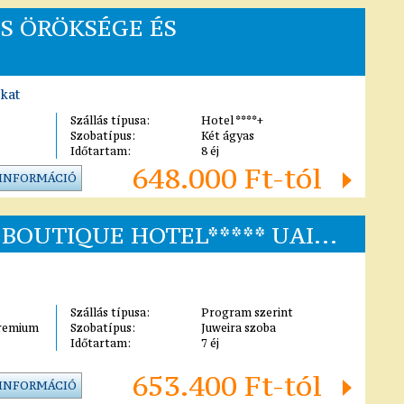
S ÖRÖKSÉGE ÉS
kat
Szállás típusa:
Hotel ****+
Szobatípus:
Két ágyas
Időtartam:
8 éj
648.000 Ft-tól
 INFORMÁCIÓ
BOUTIQUE HOTEL***** UAI...
Szállás típusa:
Program szerint
Premium
Szobatípus:
Juweira szoba
Időtartam:
7 éj
653.400 Ft-tól
 INFORMÁCIÓ