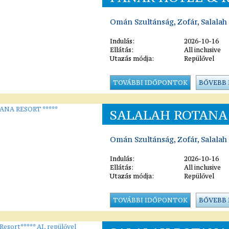
Omán Szultánság, Zofár, Salalah
Indulás:
2026-10-16
Ellátás:
All inclusive
Utazás módja:
Repülővel
TOVÁBBI IDŐPONTOK
BŐVEBB
SALALAH ROTANA 
Omán Szultánság, Zofár, Salalah
Indulás:
2026-10-16
Ellátás:
All inclusive
Utazás módja:
Repülővel
TOVÁBBI IDŐPONTOK
BŐVEBB