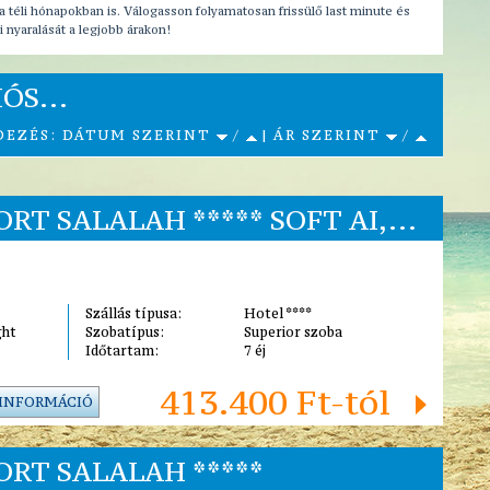
a téli hónapokban is. Válogasson folyamatosan frissülő last minute és
ni nyaralását a legjobb árakon!
ÓS...
DEZÉS: DÁTUM SZERINT
/
| ÁR SZERINT
/
T SALALAH ***** SOFT AI,...
Szállás típusa:
Hotel ****
ght
Szobatípus:
Superior szoba
Időtartam:
7 éj
413.400 Ft-tól
 INFORMÁCIÓ
RT SALALAH *****