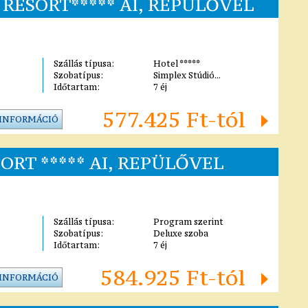
RESORT***** AI, REPÜLŐVEL
Szállás típusa:
Hotel *****
Szobatípus:
Simplex Stúdió...
Időtartam:
7 éj
577.425 Ft-tól
 INFORMÁCIÓ
ORT ***** AI, REPÜLŐVEL
Szállás típusa:
Program szerint
Szobatípus:
Deluxe szoba
Időtartam:
7 éj
584.925 Ft-tól
 INFORMÁCIÓ