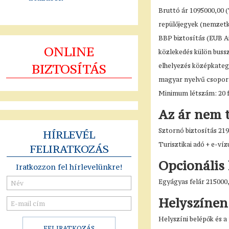
Bruttó ár 1095000,00 (T
repülőjegyek (nemzetkö
BBP biztosítás (EUB A
ONLINE
közlekedés külön bussza
BIZTOSÍTÁS
elhelyezés középkategó
magyar nyelvű csoport
Minimum létszám: 20 
Az ár nem 
Sztornó biztosítás 219
HÍRLEVÉL
Turisztikai adó + e-ví
FELIRATKOZÁS
Opcionális
Iratkozzon fel hírlevelünkre!
Egyágyas felár 215000
Helyszínen
Helyszíni belépők és a