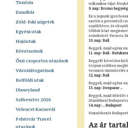
Tunézia
vulkanikus tájat fény
9. nap: Bromo hegység 
Zanzibár
Ez a napunk igen hossz
Zöld-foki szigetek
esetén a pereméről cso
repülőtérre, és elrepü
Egyéni utak
többek közt megismerk
remekeivel. Vacsora. Sz
Hajóutak
10. nap: Bali
Reggeli, majd egész na
Körutazások
11. nap: Bali - Batukar
Őszi csoportos utazások
Reggelit követően kir
trópusi erdőben megbúj
Városlátogatások
teraszos rizsművelés s
12. nap: Bali
Belföldi utak
Reggeli, majd egész na
13. nap: Denpasar ...
Disneyland
Reggeli, majd délelőtt
Szilveszter 2026
átszálással Budapestre
14. nap: ... Budapest
Velencei Karnevál
Hazaérkezés Budapestre
Fehérvár Travel
Az ár tart
utazások