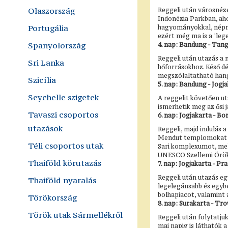
Olaszország
Reggeli után városnézé
Indonézia Parkban, aho
Portugália
hagyományokkal, népmű
ezért még ma is a "leg
Spanyolország
4. nap: Bandung - Tan
Reggeli után utazás a
Sri Lanka
hőforrásokhoz. Késő d
megszólaltatható hang
Szicília
5. nap: Bandung - Jogj
Seychelle szigetek
A reggelit követően uta
ismerhetik meg az ősi 
Tavaszi csoportos
6. nap: Jogjakarta - Bo
utazások
Reggeli, majd indulás 
Mendut templomokat is
Téli csoportos utak
Sari komplexumot, mel
UNESCO Szellemi Öröks
Thaiföld körutazás
7. nap: Jogjakarta - P
Reggeli után utazás e
Thaiföld nyaralás
legelegánsabb és egyb
bolhapiacot, valamint 
Törökország
8. nap: Surakarta - T
Török utak Sármellékről
Reggeli után folytatju
mai napig is láthatók a