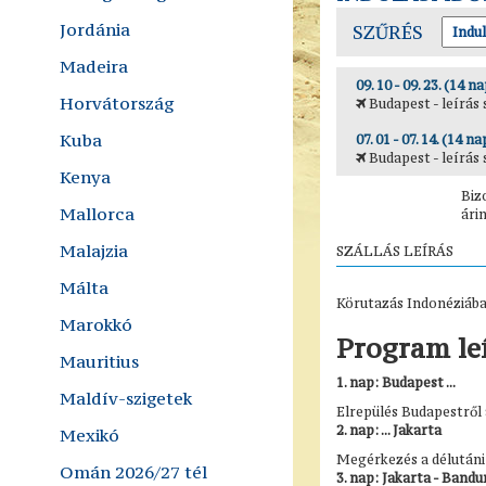
Jordánia
SZŰRÉS
Madeira
09. 10 - 09. 23. (14 na
Horvátország
Budapest - leírás 
Kuba
07. 01 - 07. 14. (14 na
Budapest - leírás 
Kenya
Biz
Mallorca
ári
Malajzia
SZÁLLÁS LEÍRÁS
Málta
Körutazás Indonéziába
Marokkó
Program le
Mauritius
1. nap: Budapest ...
Maldív-szigetek
Elrepülés Budapestről 
2. nap: ... Jakarta
Mexikó
Megérkezés a délutáni 
Omán 2026/27 tél
3. nap: Jakarta - Band