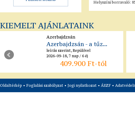
Helyszíni borravaló: 8
KIEMELT AJÁNLATAINK
Azerbajdzsán
Azerbajdzsán - a tűz...
leírás szerint, Repülővel
2026-09-18, 7 nap / 6 éj
409.900 Ft-tól
Oldaltérkép
•
Foglalási szabályzat
•
Jogi nyilatkozat
•
ÁSZF
•
Adatvédelm