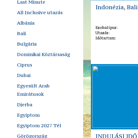
Last Minute
Indonézia, Bali
All Inclusive utazás
Albánia
Szobatípus:
Bali
Utazás:
Időtartam:
Bulgária
Dominikai Köztársaság
Ciprus
Dubai
Egyesült Arab
Emirátusok
Djerba
Egyiptom
Egyiptom 2027 Tél
INDULÁSI ID
Görögország