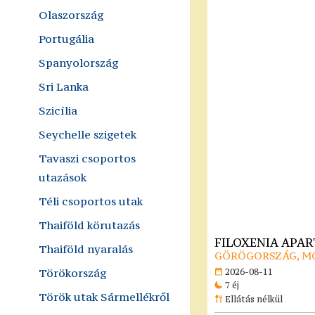
Olaszország
Portugália
Spanyolország
Sri Lanka
Szicília
Seychelle szigetek
Tavaszi csoportos
utazások
Téli csoportos utak
Thaiföld körutazás
FILOXENIA APA
Thaiföld nyaralás
GÖRÖGORSZÁG, M
Törökország
2026-08-11
7 éj
Török utak Sármellékről
Ellátás nélkül