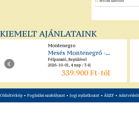
leírás szerint
KIEMELT AJÁNLATAINK
Montenegro
Mesés Montenegró -...
Félpanzió, Repülővel
2026-10-01, 4 nap / 3 éj
339.900 Ft-tól
Oldaltérkép
•
Foglalási szabályzat
•
Jogi nyilatkozat
•
ÁSZF
•
Adatvédelm