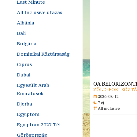
Last Minute
All Inclusive utazás
Albánia
Bali
Bulgária
Dominikai Köztársaság
Ciprus
Dubai
OA BELORIZONTE
Egyesült Arab
ZÖLD-FOKI KÖZTÁR
Emirátusok
2026-08-12
7 éj
Djerba
All inclusive
Egyiptom
Egyiptom 2027 Tél
Görögország