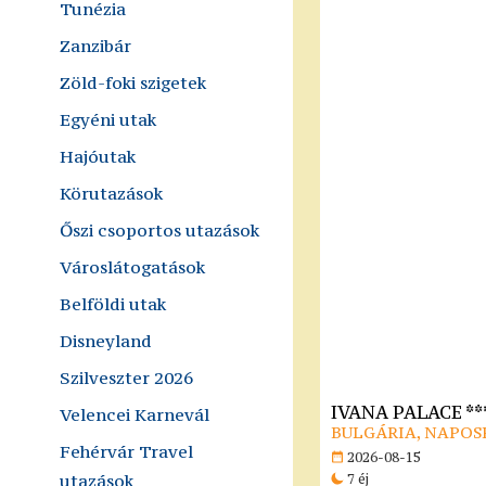
Tunézia
Zanzibár
Zöld-foki szigetek
Egyéni utak
Hajóutak
Körutazások
Őszi csoportos utazások
Városlátogatások
Belföldi utak
Disneyland
Szilveszter 2026
IVANA PALACE **
Velencei Karnevál
BULGÁRIA, NAPOS
Fehérvár Travel
2026-08-15
utazások
7 éj