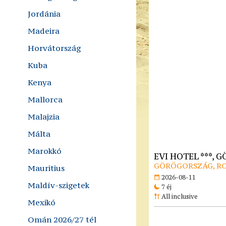
Jordánia
Madeira
Horvátország
Kuba
Kenya
Mallorca
Malajzia
Málta
Marokkó
EVI HOTEL ***,
GÖRÖGORSZÁG, R
Mauritius
2026-08-11
Maldív-szigetek
7 éj
All inclusive
Mexikó
Omán 2026/27 tél