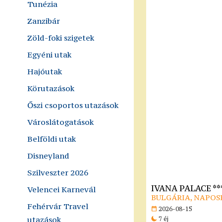
Tunézia
Zanzibár
Zöld-foki szigetek
Egyéni utak
Hajóutak
Körutazások
Őszi csoportos utazások
Városlátogatások
Belföldi utak
Disneyland
Szilveszter 2026
IVANA PALACE **
Velencei Karnevál
BULGÁRIA, NAPOS
Fehérvár Travel
2026-08-15
utazások
7 éj