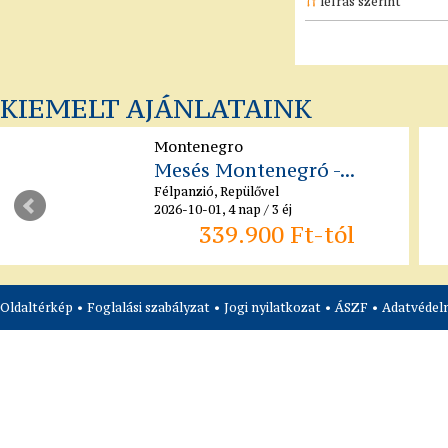
leírás szerint
KIEMELT AJÁNLATAINK
Montenegro
Mesés Montenegró -...
Félpanzió, Repülővel
2026-10-01, 4 nap / 3 éj
339.900 Ft-tól
Oldaltérkép
•
Foglalási szabályzat
•
Jogi nyilatkozat
•
ÁSZF
•
Adatvédelm