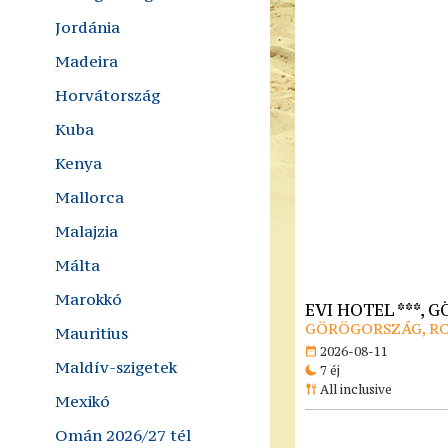
Jordánia
Madeira
Horvátország
Kuba
Kenya
Mallorca
Malajzia
Málta
Marokkó
EVI HOTEL ***,
GÖRÖGORSZÁG, R
Mauritius
2026-08-11
Maldív-szigetek
7 éj
All inclusive
Mexikó
Omán 2026/27 tél