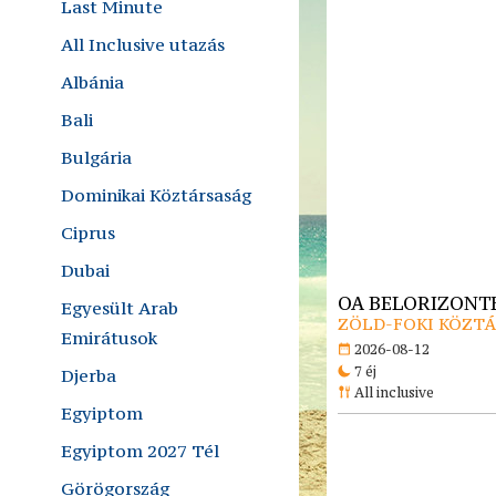
Last Minute
All Inclusive utazás
Albánia
Bali
Bulgária
Dominikai Köztársaság
Ciprus
Dubai
OA BELORIZONTE
Egyesült Arab
ZÖLD-FOKI KÖZTÁR
Emirátusok
2026-08-12
7 éj
Djerba
All inclusive
Egyiptom
Egyiptom 2027 Tél
Görögország