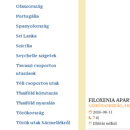
Olaszország
Portugália
Spanyolország
Sri Lanka
Szicília
Seychelle szigetek
Tavaszi csoportos
utazások
Téli csoportos utak
Thaiföld körutazás
FILOXENIA APA
Thaiföld nyaralás
GÖRÖGORSZÁG, M
Törökország
2026-08-11
7 éj
Török utak Sármellékről
Ellátás nélkül