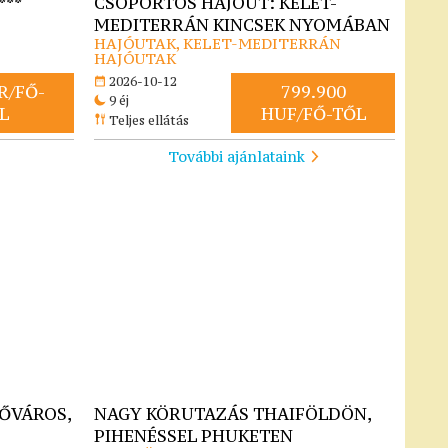
***
CSOPORTOS HAJÓÚT: KELET-
MEDITERRÁN KINCSEK NYOMÁBAN
HAJÓUTAK, KELET-MEDITERRÁN
HAJÓUTAK
2026-10-12
R/FŐ-
799.900
9 éj
L
HUF/FŐ-TŐL
Teljes ellátás
További ajánlataink
FŐVÁROS,
NAGY KÖRUTAZÁS THAIFÖLDÖN,
PIHENÉSSEL PHUKETEN