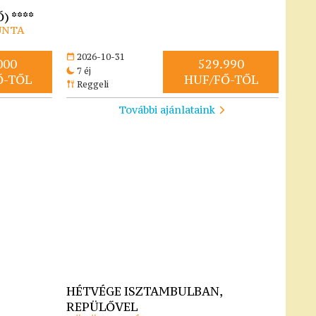
) ****
UNTA
2026-10-31
000
529.990
7 éj
Ő-TŐL
HUF/FŐ-TŐL
Reggeli
További ajánlataink
HÉTVÉGE ISZTAMBULBAN,
REPÜLŐVEL