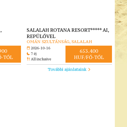
,
SALALAH ROTANA RESORT***** AI,
REPÜLŐVEL
OMÁN SZULTÁNSÁG, SALALAH
2026-10-16
900
653.400
7 éj
Ő-TŐL
HUF/FŐ-TŐL
All inclusive
További ajánlataink