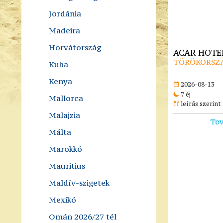
Jordánia
Madeira
Horvátország
ACAR HOTEL
TÖRÖKORSZÁ
Kuba
Kenya
2026-08-13
7 éj
Mallorca
leírás szerint
Malajzia
Tov
Málta
Marokkó
Mauritius
Maldív-szigetek
Mexikó
Omán 2026/27 tél