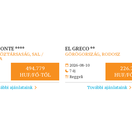
ONTE ****
EL GRECO **
ÖZTÁRSASÁG, SAL /
GÖRÖGORSZÁG, RODOSZ
A
2026-08-10
494.779
226.
7 éj
HUF/FŐ-TŐL
HUF/F
Reggeli
ábbi ajánlataink
További ajánlataink