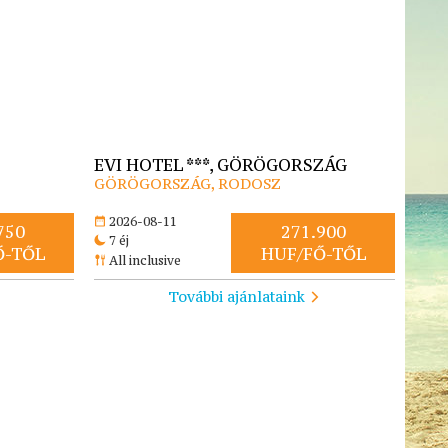
EVI HOTEL ***, GÖRÖGORSZÁG
GÖRÖGORSZÁG, RODOSZ
2026-08-11
750
271.900
7 éj
Ő-TŐL
HUF/FŐ-TŐL
All inclusive
További ajánlataink