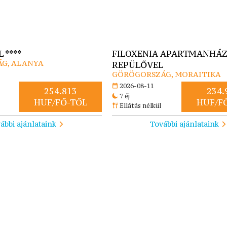
 ****
FILOXENIA APARTMANHÁZ
G, ALANYA
REPÜLŐVEL
GÖRÖGORSZÁG, MORAITIKA
2026-08-11
254.813
234.
7 éj
HUF/FŐ-TŐL
HUF/F
Ellátás nélkül
ábbi ajánlataink
További ajánlataink