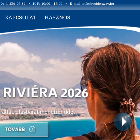
: 06-1-236-07-84
•
H-P: 10:00 - 17:00
•
E-mail:
info@goldenway.hu
KAPCSOLAT
HASZNOS