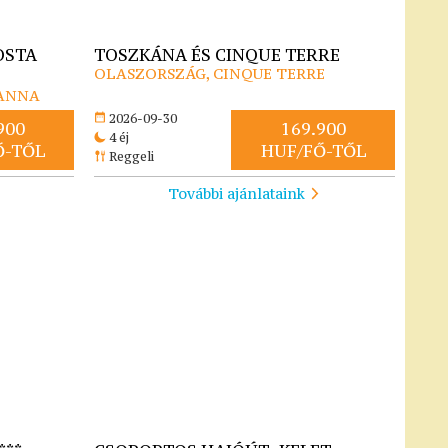
COSTA
TOSZKÁNA ÉS CINQUE TERRE
OLASZORSZÁG, CINQUE TERRE
SANNA
2026-09-30
900
169.900
4 éj
Ő-TŐL
HUF/FŐ-TŐL
Reggeli
További ajánlataink