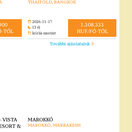
A
THAIFÖLD, BANGKOK
2026-11-17
900
1.308.333
13 éj
Ő-TŐL
HUF/FŐ-TŐL
leírás szerint
További ajánlataink
 VISTA
MAROKKÓ
MAROKKÓ, MARRAKESH
ESORT &