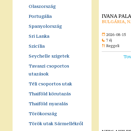
Olaszország
IVANA PALA
Portugália
BULGÁRIA, 
Spanyolország
2026-08-15
Sri Lanka
7 éj
Szicília
Reggeli
Seychelle szigetek
Tov
Tavaszi csoportos
utazások
Téli csoportos utak
Thaiföld körutazás
Thaiföld nyaralás
Törökország
Török utak Sármellékről