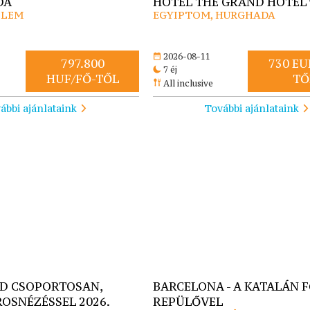
DA
HOTEL THE GRAND HOTEL 
OLEM
EGYIPTOM, HURGHADA
2026-08-11
797.800
730 EU
7 éj
HUF/FŐ-TŐL
TŐ
All inclusive
ábbi ajánlataink
További ajánlataink
D CSOPORTOSAN,
BARCELONA - A KATALÁN 
ROSNÉZÉSSEL 2026.
REPÜLŐVEL