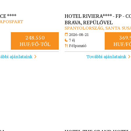
CE ****
HOTEL RIVIERA**** - FP - 
NAPOSPART
BRAVA, REPÜLŐVEL
SPANYOLORSZÁG, SANTA SU
2026-08-21
248.550
369.
7 éj
HUF/FŐ-TŐL
HUF/F
Félpanzió
ábbi ajánlataink
További ajánlataink