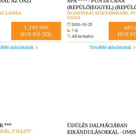
SAL AZ ŐSZI
SPA **** - PUNTA CANA
N
(REPÜLŐJEGGYEL) (REPÜLŐ
SRI LANKA
DOMINIKAI KÖZTÁRSASÁG, P
CANA
2026-10-25
1.249.900
687.
7 éj
HUF/FŐ-TŐL
HUF/F
All inclusive
ábbi ajánlataink
További ajánlataink
 ***
ÜDÜLÉS DALMÁCIÁBAN
ZÁG, S`ILLOT
KIRÁNDULÁSOKKAL - OMIS