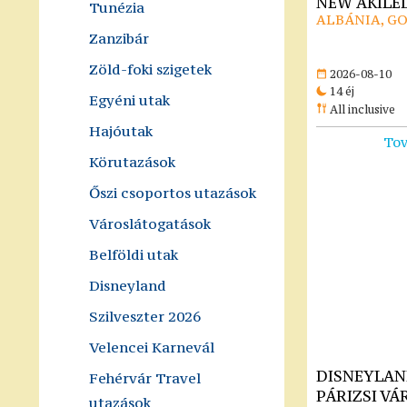
NEW AKILE
Tunézia
ALBÁNIA, G
Zanzibár
Zöld-foki szigetek
2026-08-10
14 éj
Egyéni utak
All inclusive
Hajóutak
Tov
Körutazások
Őszi csoportos utazások
Városlátogatások
Belföldi utak
Disneyland
Szilveszter 2026
Velencei Karnevál
DISNEYLAN
Fehérvár Travel
PÁRIZSI VÁ
utazások