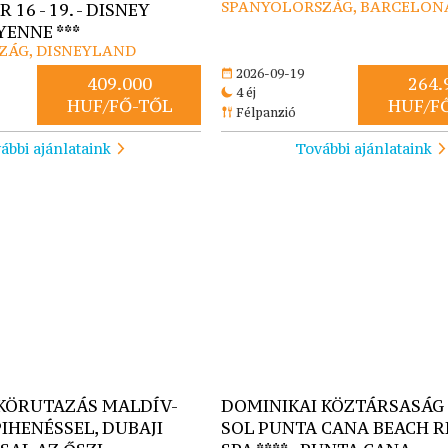
SPANYOLORSZÁG, BARCELON
16 - 19. - DISNEY
ENNE ***
ZÁG, DISNEYLAND
2026-09-19
409.000
264.
4 éj
HUF/FŐ-TŐL
HUF/F
Félpanzió
ábbi ajánlataink
További ajánlataink
 KÖRUTAZÁS MALDÍV-
DOMINIKAI KÖZTÁRSASÁG -
PIHENÉSSEL, DUBAJI
SOL PUNTA CANA BEACH R