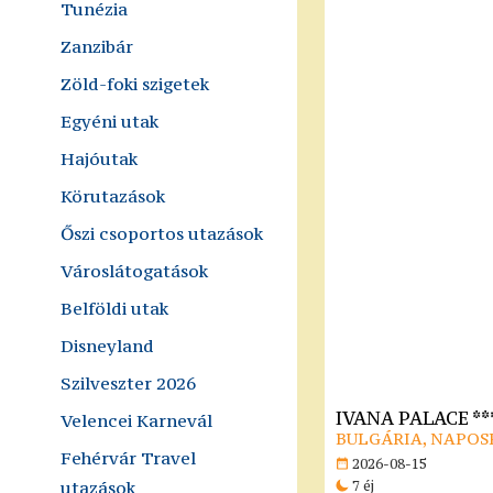
Tunézia
Zanzibár
Zöld-foki szigetek
Egyéni utak
Hajóutak
Körutazások
Őszi csoportos utazások
Városlátogatások
Belföldi utak
Disneyland
Szilveszter 2026
IVANA PALACE **
Velencei Karnevál
BULGÁRIA, NAPOS
Fehérvár Travel
2026-08-15
utazások
7 éj