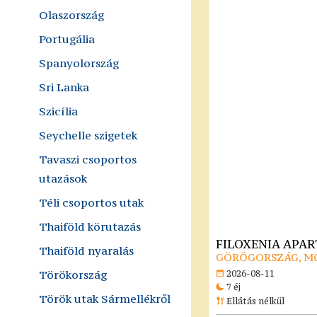
Olaszország
Portugália
Spanyolország
Sri Lanka
Szicília
Seychelle szigetek
Tavaszi csoportos
utazások
Téli csoportos utak
Thaiföld körutazás
FILOXENIA APA
Thaiföld nyaralás
GÖRÖGORSZÁG, M
Törökország
2026-08-11
7 éj
Török utak Sármellékről
Ellátás nélkül