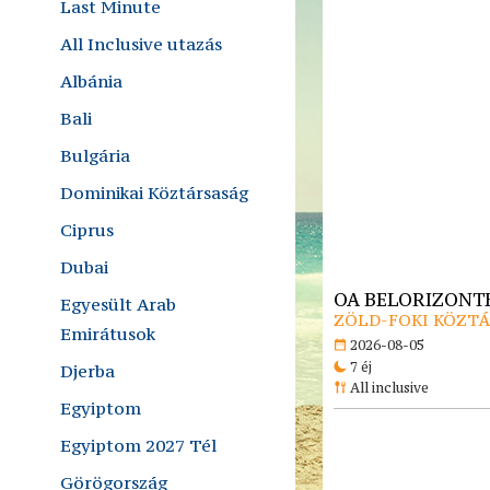
Last Minute
All Inclusive utazás
Albánia
Bali
Bulgária
Dominikai Köztársaság
Ciprus
Dubai
OA BELORIZONTE
Egyesült Arab
ZÖLD-FOKI KÖZTÁR
Emirátusok
2026-08-05
7 éj
Djerba
All inclusive
Egyiptom
Egyiptom 2027 Tél
Görögország