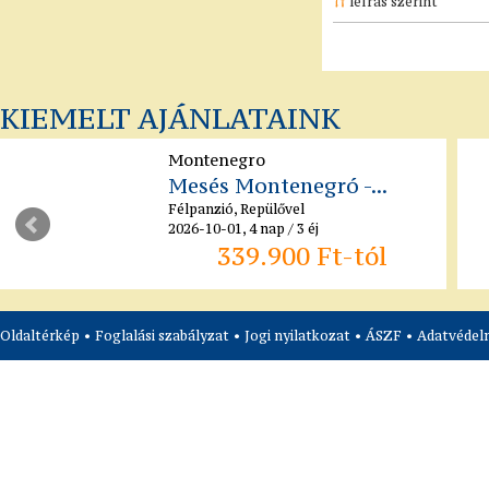
leírás szerint
KIEMELT AJÁNLATAINK
Montenegro
Mesés Montenegró -...
Félpanzió, Repülővel
2026-10-01, 4 nap / 3 éj
339.900 Ft-tól
Oldaltérkép
•
Foglalási szabályzat
•
Jogi nyilatkozat
•
ÁSZF
•
Adatvédelm