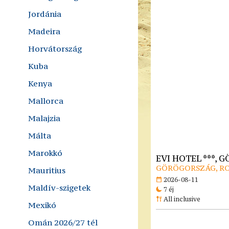
Jordánia
Madeira
Horvátország
Kuba
Kenya
Mallorca
Malajzia
Málta
Marokkó
EVI HOTEL ***,
GÖRÖGORSZÁG, R
Mauritius
2026-08-11
Maldív-szigetek
7 éj
All inclusive
Mexikó
Omán 2026/27 tél