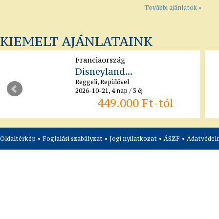
További ajánlatok »
KIEMELT AJÁNLATAINK
Franciaország
Disneyland...
Reggeli, Repülővel
2026-10-21, 4 nap / 3 éj
449.000 Ft-tól
Oldaltérkép
•
Foglalási szabályzat
•
Jogi nyilatkozat
•
ÁSZF
•
Adatvédelm