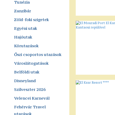
Tunézia
Zanzibár
Zöld-foki szigetek
Egyéni utak
Hajóutak
Körutazások
Őszi csoportos utazások
Városlátogatások
Belföldi utak
Disneyland
Szilveszter 2026
Velencei Karnevál
Fehérvár Travel
utazások