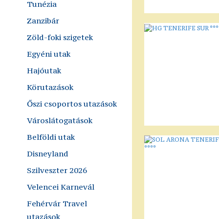
Tunézia
Zanzibár
Zöld-foki szigetek
Egyéni utak
Hajóutak
Körutazások
Őszi csoportos utazások
Városlátogatások
Belföldi utak
Disneyland
Szilveszter 2026
Velencei Karnevál
Fehérvár Travel
utazások