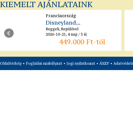
KIEMELT AJÁNLATAINK
Franciaország
Disneyland...
Reggeli, Repülővel
2026-10-21, 4 nap / 3 éj
449.000 Ft-tól
Oldaltérkép
•
Foglalási szabályzat
•
Jogi nyilatkozat
•
ÁSZF
•
Adatvédelm