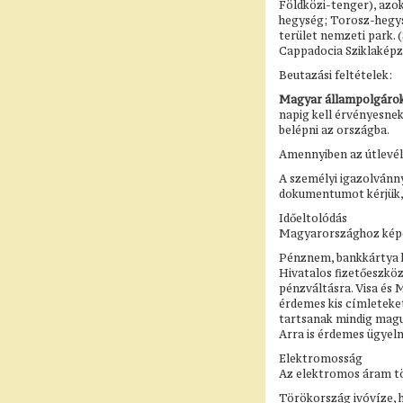
Földközi-tenger), azok
hegység; Torosz-hegysé
terület nemzeti park. 
Cappadocia Sziklaképző
Beutazási feltételek:
Magyar állampolgárok 
napig kell érvényesnek
belépni az országba.
Amennyiben az útlevél
A személyi igazolvánny
dokumentumot kérjük, 
Időeltolódás
Magyarországhoz képes
Pénznem, bankkártya 
Hivatalos fizetőeszköz 
pénzváltásra. Visa és 
érdemes kis címleteket
tartsanak mindig maguk
Arra is érdemes ügyeln
Elektromosság
Az elektromos áram tö
Törökország ivóvíze, h