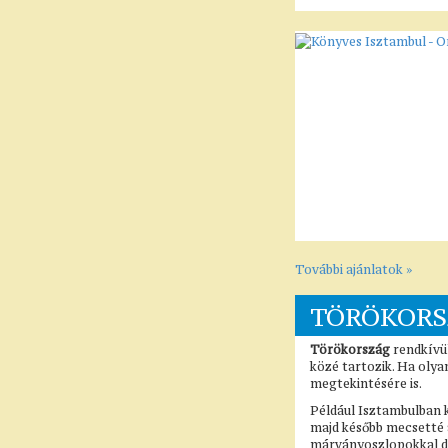
További ajánlatok »
TÖRÖKORS
Törökország
rendkívü
közé tartozik. Ha olya
megtekintésére is.
Például Isztambulban k
majd később mecsetté 
márványoszlopokkal dís