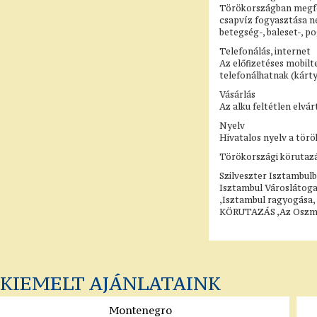
Törökországban megfele
csapvíz fogyasztása ne
betegség-, baleset-, p
Telefonálás, internet
Az előfizetéses mobilt
telefonálhatnak (kárty
Vásárlás
Az alku feltétlen elvá
Nyelv
Hivatalos nyelv a törö
Törökországi körutazá
Szilveszter Isztambulb
Isztambul Városlátog
,Isztambul ragyogása,
KÖRUTAZÁS ,Az Oszmán 
KIEMELT AJÁNLATAINK
Montenegro