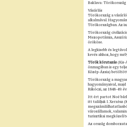
Baklava: Törökország l
Vásárlás
Törökország a vásárlók
alkalmával. Hagyomány
Törökországban. Az isz
Törökország civilizáció
Mezopotámia, Asszíria,
örököse.
A legkisebb és legtávol
kevés ahhoz, hogy mé
Török körutazás
(Kis-
önmagában is egy telje
Közép-Ázsia) betöltöt
Törökország a magyaro
hagyományaival, majd 
Rákóczi, az 1848-49. é
Itt ért partot Noé bár
itt találjuk I. Xerxész
megszámlálhatatlanból.
városállamok, valamint
turisztikai megközelí
Az ország domborzata,