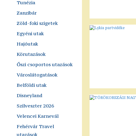
Tunézia
Zanzibár
Zöld-foki szigetek
Egyéni utak
Hajóutak
Körutazások
Őszi csoportos utazások
Városlátogatások
Belföldi utak
Disneyland
Szilveszter 2026
Velencei Karnevál
Fehérvár Travel
utazások