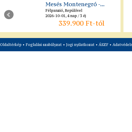
Mesés Montenegró -...
Félpanzió, Repülővel
2026-10-01, 4 nap / 3 éj
339.900 Ft-tól
Oldaltérkép
•
Foglalási szabályzat
•
Jogi nyilatkozat
•
ÁSZF
•
Adatvédelm