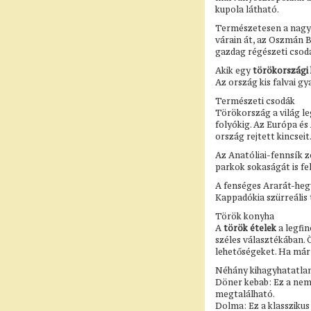
kupola látható.
Természetesen a nagyo
várain át, az Oszmán B
gazdag régészeti csodá
Akik egy
törökországi
Az ország kis falvai g
Természeti csodák
Törökország a világ le
folyókig. Az Európa és
ország rejtett kincseit
Az Anatóliai-fennsík 
parkok sokaságát is fe
A fenséges Ararát-hegy
Kappadókia szürreális 
Török konyha
A
török ételek
a legfin
széles választékában. Ö
lehetőségeket. Ha már 
Néhány kihagyhatatlan 
Döner kebab: Ez a nemz
megtalálható.
Dolma: Ez a klasszikus