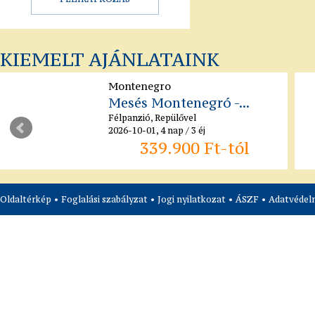
KIEMELT AJÁNLATAINK
Montenegro
Mesés Montenegró -...
Félpanzió, Repülővel
2026-10-01, 4 nap / 3 éj
339.900 Ft-tól
Oldaltérkép
•
Foglalási szabályzat
•
Jogi nyilatkozat
•
ÁSZF
•
Adatvédelm