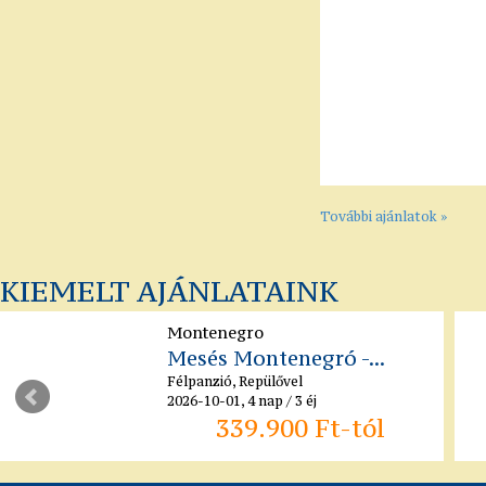
További ajánlatok »
KIEMELT AJÁNLATAINK
Montenegro
Mesés Montenegró -...
Félpanzió, Repülővel
2026-10-01, 4 nap / 3 éj
339.900 Ft-tól