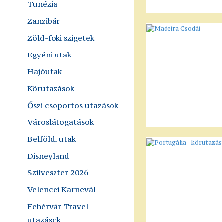
Tunézia
Zanzibár
Zöld-foki szigetek
Egyéni utak
Hajóutak
Körutazások
Őszi csoportos utazások
Városlátogatások
Belföldi utak
Disneyland
Szilveszter 2026
Velencei Karnevál
Fehérvár Travel
utazások