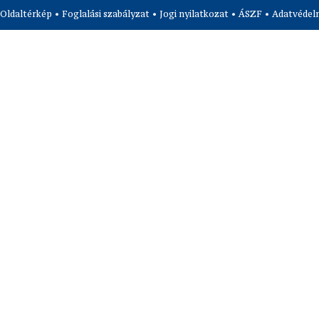
Oldaltérkép
•
Foglalási szabályzat
•
Jogi nyilatkozat
•
ÁSZF
•
Adatvédelm