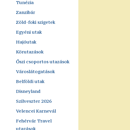
Tunézia
Zanzibár
Zöld-foki szigetek
Egyéni utak
Hajóutak
Körutazások
Őszi csoportos utazások
Városlátogatások
Belföldi utak
Disneyland
Szilveszter 2026
Velencei Karnevál
Fehérvár Travel
utazások