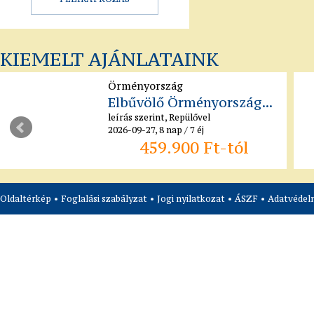
KIEMELT AJÁNLATAINK
Örményország
Elbűvölő Örményország...
leírás szerint, Repülővel
2026-09-27, 8 nap / 7 éj
459.900 Ft-tól
Oldaltérkép
•
Foglalási szabályzat
•
Jogi nyilatkozat
•
ÁSZF
•
Adatvédelm