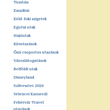
Tunézia
Zanzibár
Zöld-foki szigetek
Egyéni utak
Hajóutak
Körutazások
Őszi csoportos utazások
Városlátogatások
Belföldi utak
Disneyland
Szilveszter 2026
Velencei Karnevál
Fehérvár Travel
utazások