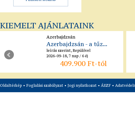
KIEMELT AJÁNLATAINK
Azerbajdzsán
Azerbajdzsán - a tűz...
leírás szerint, Repülővel
2026-09-18, 7 nap / 6 éj
409.900 Ft-tól
Oldaltérkép
•
Foglalási szabályzat
•
Jogi nyilatkozat
•
ÁSZF
•
Adatvédelm