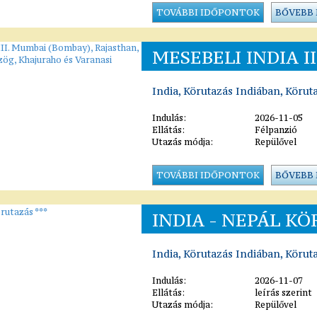
TOVÁBBI IDŐPONTOK
BŐVEBB
MESEBELI INDIA I
India, Körutazás Indiában, Körut
Indulás:
2026-11-05
Ellátás:
Félpanzió
Utazás módja:
Repülővel
TOVÁBBI IDŐPONTOK
BŐVEBB
INDIA - NEPÁL KÖ
India, Körutazás Indiában, Körut
Indulás:
2026-11-07
Ellátás:
leírás szerint
Utazás módja:
Repülővel