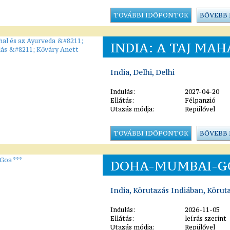
TOVÁBBI IDŐPONTOK
BŐVEBB
INDIA: A TAJ MAHA
India, Delhi, Delhi
Indulás:
2027-04-20
Ellátás:
Félpanzió
Utazás módja:
Repülővel
TOVÁBBI IDŐPONTOK
BŐVEBB
DOHA-MUMBAI-GO
India, Körutazás Indiában, Körut
Indulás:
2026-11-05
Ellátás:
leírás szerint
Utazás módja:
Repülővel