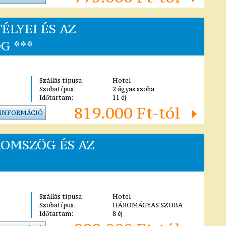
ÉLYEI ÉS AZ
 ***
Szállás típusa:
Hotel
Szobatípus:
2 ágyas szoba
Időtartam:
11 éj
819.000 Ft-tól
 INFORMÁCIÓ
ROMSZÖG ÉS AZ
Szállás típusa:
Hotel
Szobatípus:
HÁROMÁGYAS SZOBA
Időtartam:
8 éj