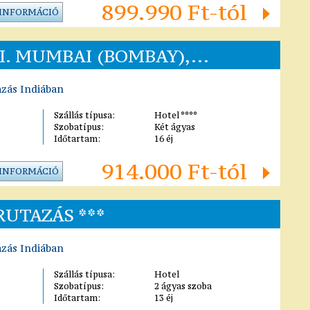
899.990 Ft-tól
 INFORMÁCIÓ
II. MUMBAI (BOMBAY),...
azás Indiában
Szállás típusa:
Hotel ****
Szobatípus:
Két ágyas
Időtartam:
16 éj
914.000 Ft-tól
 INFORMÁCIÓ
RUTAZÁS ***
azás Indiában
Szállás típusa:
Hotel
Szobatípus:
2 ágyas szoba
Időtartam:
13 éj