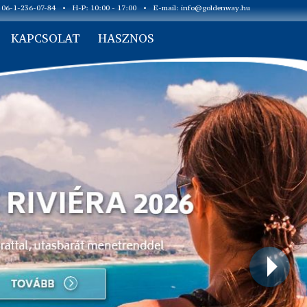
: 06-1-236-07-84
•
H-P: 10:00 - 17:00
•
E-mail:
info@goldenway.hu
KAPCSOLAT
HASZNOS