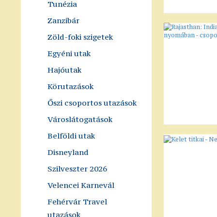
Tunézia
Zanzibár
Zöld-foki szigetek
Egyéni utak
Hajóutak
Körutazások
Őszi csoportos utazások
Városlátogatások
Belföldi utak
Disneyland
Szilveszter 2026
Velencei Karnevál
Fehérvár Travel
utazások