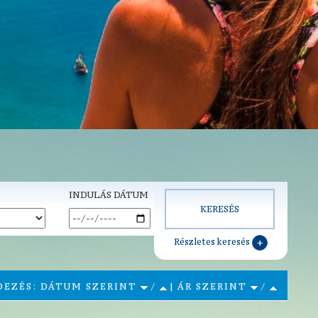
INDULÁS DÁTUM
Részletes keresés
DEZÉS: DÁTUM SZERINT
/
| ÁR SZERINT
/