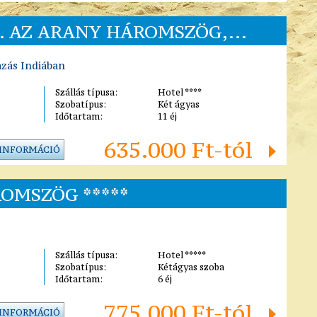
I. AZ ARANY HÁROMSZÖG,...
azás Indiában
Szállás típusa:
Hotel ****
Szobatípus:
Két ágyas
Időtartam:
11 éj
635.000 Ft-tól
 INFORMÁCIÓ
OMSZÖG *****
Szállás típusa:
Hotel *****
Szobatípus:
Kétágyas szoba
Időtartam:
6 éj
775.000 Ft-tól
 INFORMÁCIÓ