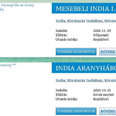
MESEBELI INDIA I
India, Körutazás Indiában, Körut
Indulás:
2026-11-29
Ellátás:
Félpanzió
Utazás módja:
Repülővel
TOVÁBBI IDŐPONTOK
BŐVEBB
INDIA ARANYHÁR
India, Körutazás Indiában, Körut
Indulás:
2026-10-23
Ellátás:
leírás szerint
Utazás módja:
Repülővel
TOVÁBBI IDŐPONTOK
BŐVEBB