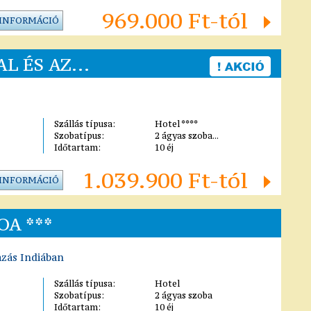
969.000 Ft-tól
 INFORMÁCIÓ
L ÉS AZ...
Szállás típusa:
Hotel ****
Szobatípus:
2 ágyas szoba...
Időtartam:
10 éj
1.039.900 Ft-tól
 INFORMÁCIÓ
A ***
azás Indiában
Szállás típusa:
Hotel
Szobatípus:
2 ágyas szoba
Időtartam:
10 éj