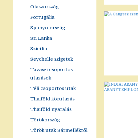
Olaszország
Portugália
Spanyolország
Sri Lanka
Szicília
Seychelle szigetek
Tavaszi csoportos
utazások
Téli csoportos utak
Thaiföld körutazás
Thaiföld nyaralás
Törökország
Török utak Sármellékről