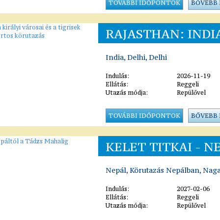
TOVÁBBI IDŐPONTOK
BŐVEBB
RAJASTHAN: INDIA
India, Delhi, Delhi
Indulás:
2026-11-19
Ellátás:
Reggeli
Utazás módja:
Repülővel
TOVÁBBI IDŐPONTOK
BŐVEBB
KELET TITKAI - 
Nepál, Körutazás Nepálban, Nag
Indulás:
2027-02-06
Ellátás:
Reggeli
Utazás módja:
Repülővel