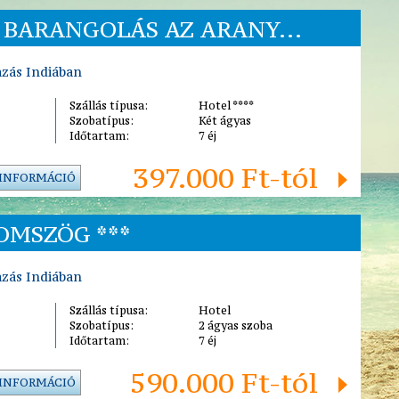
. BARANGOLÁS AZ ARANY...
azás Indiában
Szállás típusa:
Hotel ****
Szobatípus:
Két ágyas
Időtartam:
7 éj
397.000 Ft-tól
 INFORMÁCIÓ
OMSZÖG ***
azás Indiában
Szállás típusa:
Hotel
Szobatípus:
2 ágyas szoba
Időtartam:
7 éj
590.000 Ft-tól
 INFORMÁCIÓ