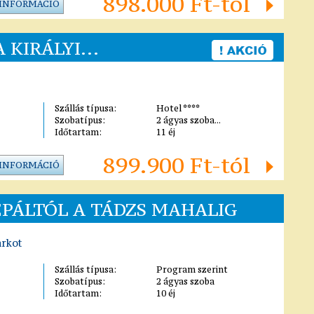
898.000 Ft-tól
 INFORMÁCIÓ
 KIRÁLYI...
Szállás típusa:
Hotel ****
Szobatípus:
2 ágyas szoba...
Időtartam:
11 éj
899.900 Ft-tól
 INFORMÁCIÓ
NEPÁLTÓL A TÁDZS MAHALIG
arkot
Szállás típusa:
Program szerint
Szobatípus:
2 ágyas szoba
Időtartam:
10 éj