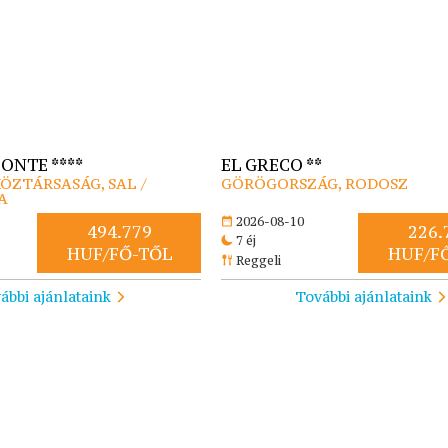
ONTE ****
EL GRECO **
ÖZTÁRSASÁG, SAL /
GÖRÖGORSZÁG, RODOSZ
A
2026-08-10
494.779
226.
7 éj
HUF/FŐ-TŐL
HUF/F
Reggeli
ábbi ajánlataink
További ajánlataink