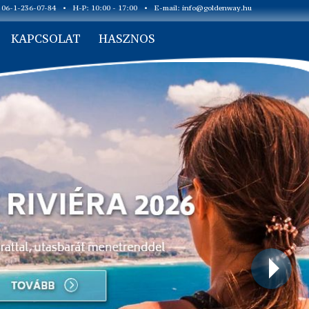
: 06-1-236-07-84
•
H-P: 10:00 - 17:00
•
E-mail:
info@goldenway.hu
KAPCSOLAT
HASZNOS