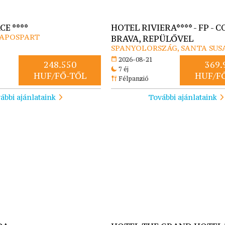
CE ****
HOTEL RIVIERA**** - FP - 
NAPOSPART
BRAVA, REPÜLŐVEL
SPANYOLORSZÁG, SANTA SU
2026-08-21
248.550
369.
7 éj
HUF/FŐ-TŐL
HUF/F
Félpanzió
ábbi ajánlataink
További ajánlataink