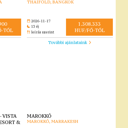
A
THAIFÖLD, BANGKOK
2026-11-17
900
1.308.333
13 éj
Ő-TŐL
HUF/FŐ-TŐL
leírás szerint
További ajánlataink
 VISTA
MAROKKÓ
MAROKKÓ, MARRAKESH
ESORT &