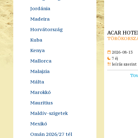
Jordánia
Madeira
Horvátország
ACAR HOTEL
TÖRÖKORSZÁ
Kuba
Kenya
2026-08-13
7 éj
Mallorca
leírás szerint
Malajzia
Tov
Málta
Marokkó
Mauritius
Maldív-szigetek
Mexikó
Omán 2026/27 tél