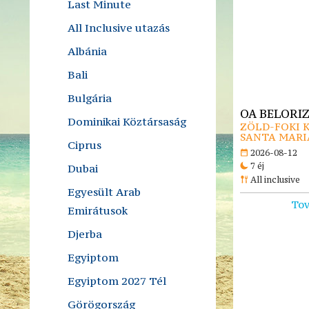
Last Minute
All Inclusive utazás
Albánia
Bali
Bulgária
OA BELORIZ
Dominikai Köztársaság
ZÖLD-FOKI K
SANTA MARI
Ciprus
2026-08-12
7 éj
Dubai
All inclusive
Egyesült Arab
Tov
Emirátusok
Djerba
Egyiptom
Egyiptom 2027 Tél
Görögország