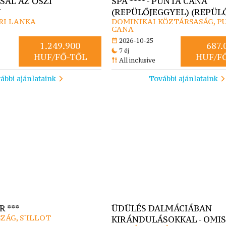
SAL AZ ŐSZI
SPA **** - PUNTA CANA
N
(REPÜLŐJEGGYEL) (REPÜLŐ
SRI LANKA
DOMINIKAI KÖZTÁRSASÁG, P
CANA
2026-10-25
1.249.900
687.
7 éj
HUF/FŐ-TŐL
HUF/F
All inclusive
ábbi ajánlataink
További ajánlataink
 ***
ÜDÜLÉS DALMÁCIÁBAN
ZÁG, S`ILLOT
KIRÁNDULÁSOKKAL - OMIS