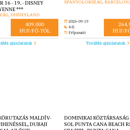
SPANYOLORSZÁG, BARCELON
16 - 19. - DISNEY
ENNE ***
ZÁG, DISNEYLAND
2026-09-19
409.000
264.
4 éj
HUF/FŐ-TŐL
HUF/F
Félpanzió
ábbi ajánlataink
További ajánlataink
 KÖRUTAZÁS MALDÍV-
DOMINIKAI KÖZTÁRSASÁG -
PIHENÉSSEL, DUBAJI
SOL PUNTA CANA BEACH R