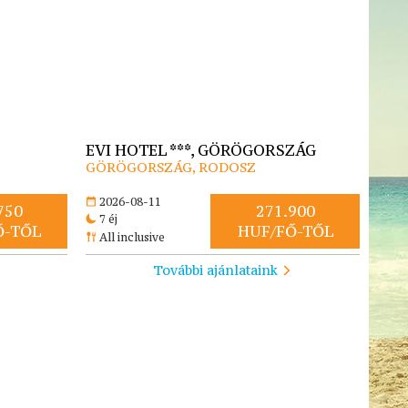
EVI HOTEL ***, GÖRÖGORSZÁG
GÖRÖGORSZÁG, RODOSZ
2026-08-11
750
271.900
7 éj
Ő-TŐL
HUF/FŐ-TŐL
All inclusive
További ajánlataink