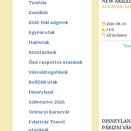
NEW AKILE
Tunézia
ALBÁNIA, G
Zanzibár
Zöld-foki szigetek
2026-08-10
14 éj
Egyéni utak
All inclusive
Hajóutak
Tov
Körutazások
Őszi csoportos utazások
Városlátogatások
Belföldi utak
Disneyland
Szilveszter 2026
Velencei Karnevál
DISNEYLAN
Fehérvár Travel
PÁRIZSI VÁ
utazások