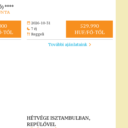
) ****
UNTA
2026-10-31
000
529.990
7 éj
Ő-TŐL
HUF/FŐ-TŐL
Reggeli
További ajánlataink
HÉTVÉGE ISZTAMBULBAN,
REPÜLŐVEL