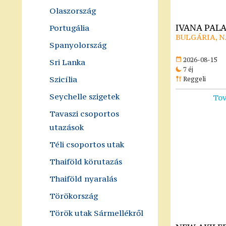
Olaszország
IVANA PALA
Portugália
BULGÁRIA, 
Spanyolország
2026-08-15
Sri Lanka
7 éj
Szicília
Reggeli
Seychelle szigetek
Tov
Tavaszi csoportos
utazások
Téli csoportos utak
Thaiföld körutazás
Thaiföld nyaralás
Törökország
Török utak Sármellékről