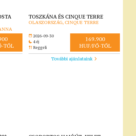
COSTA
TOSZKÁNA ÉS CINQUE TERRE
OLASZORSZÁG, CINQUE TERRE
SANNA
2026-09-30
900
169.900
4 éj
Ő-TŐL
HUF/FŐ-TŐL
Reggeli
További ajánlataink