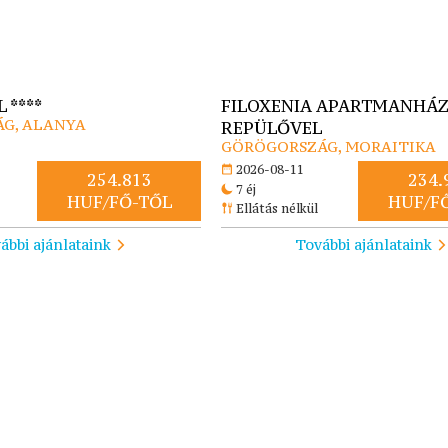
 ****
FILOXENIA APARTMANHÁZ
G, ALANYA
REPÜLŐVEL
GÖRÖGORSZÁG, MORAITIKA
2026-08-11
254.813
234.
7 éj
HUF/FŐ-TŐL
HUF/F
Ellátás nélkül
ábbi ajánlataink
További ajánlataink