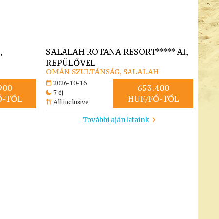
,
SALALAH ROTANA RESORT***** AI,
REPÜLŐVEL
OMÁN SZULTÁNSÁG, SALALAH
2026-10-16
900
653.400
7 éj
Ő-TŐL
HUF/FŐ-TŐL
All inclusive
További ajánlataink