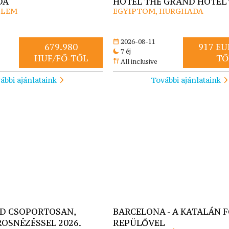
DA
HOTEL THE GRAND HOTEL 
OLEM
EGYIPTOM, HURGHADA
2026-08-11
679.980
917 EU
7 éj
HUF/FŐ-TŐL
TŐ
All inclusive
ábbi ajánlataink
További ajánlataink
D CSOPORTOSAN,
BARCELONA - A KATALÁN 
ROSNÉZÉSSEL 2026.
REPÜLŐVEL