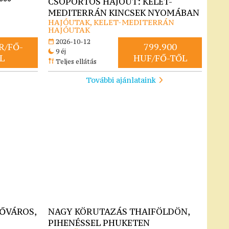
***
CSOPORTOS HAJÓÚT: KELET-
MEDITERRÁN KINCSEK NYOMÁBAN
HAJÓUTAK, KELET-MEDITERRÁN
HAJÓUTAK
2026-10-12
R/FŐ-
799.900
9 éj
L
HUF/FŐ-TŐL
Teljes ellátás
További ajánlataink
FŐVÁROS,
NAGY KÖRUTAZÁS THAIFÖLDÖN,
PIHENÉSSEL PHUKETEN