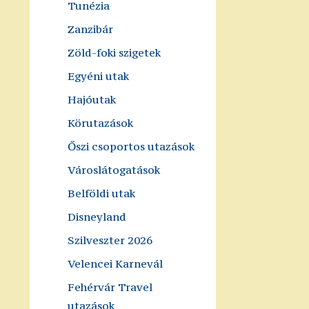
Tunézia
Zanzibár
Zöld-foki szigetek
Egyéni utak
Hajóutak
Körutazások
Őszi csoportos utazások
Városlátogatások
Belföldi utak
Disneyland
Szilveszter 2026
Velencei Karnevál
Fehérvár Travel
utazások