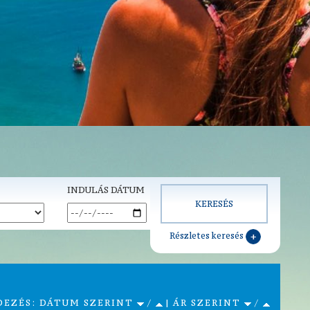
INDULÁS DÁTUM
Részletes keresés
DEZÉS: DÁTUM SZERINT
/
| ÁR SZERINT
/