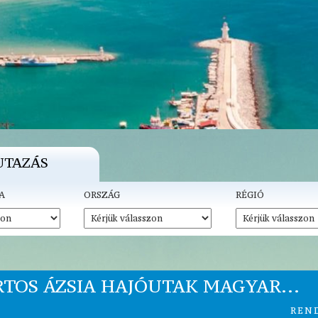
UTAZÁS
A
ORSZÁG
RÉGIÓ
TOS ÁZSIA HAJÓUTAK MAGYAR...
REN