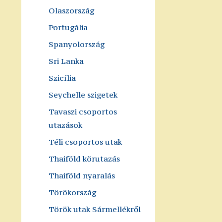
Olaszország
Portugália
Spanyolország
Sri Lanka
Szicília
Seychelle szigetek
Tavaszi csoportos
utazások
Téli csoportos utak
Thaiföld körutazás
Thaiföld nyaralás
Törökország
Török utak Sármellékről