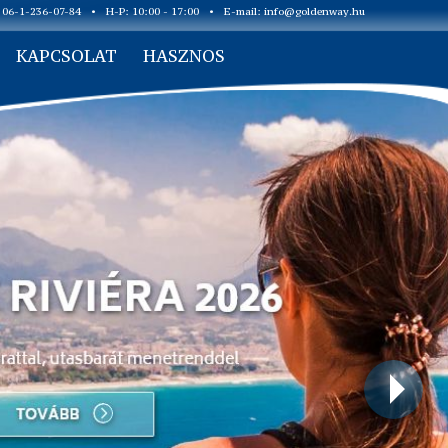
: 06-1-236-07-84
•
H-P: 10:00 - 17:00
•
E-mail:
info@goldenway.hu
KAPCSOLAT
HASZNOS