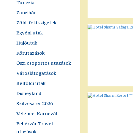
Tunézia
Zanzibár
Zöld-foki szigetek
Egyéni utak
Hajóutak
Körutazások
Őszi csoportos utazások
Városlátogatások
Belföldi utak
Disneyland
Szilveszter 2026
Velencei Karnevál
Fehérvár Travel
utazások