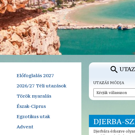
UTAZ
Előfoglalás 2027
UTAZÁS MÓDJA
2026/27 Téli utazások
Török nyaralás
Észak-Ciprus
Egzotikus utak
DJERBA-S
Advent
Djerbára érkezve olya