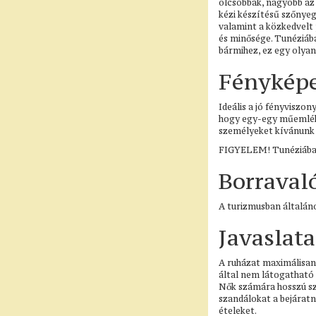
olcsóbbak, nagyobb az 
kézi készítésű szőnyeg
valamint a közkedvelt 
és minősége. Tunéziába
bármihez, ez egy olyan
Fénykép
Ideális a jó fényviszo
hogy egy-egy műemlékn
személyeket kívánunk f
FIGYELEM! Tunéziába d
Borraval
A turizmusban általáno
Javaslat
A ruházat maximálisan
által nem látogatható 
Nők számára hosszú sz
szandálokat a bejáratn
ételeket.