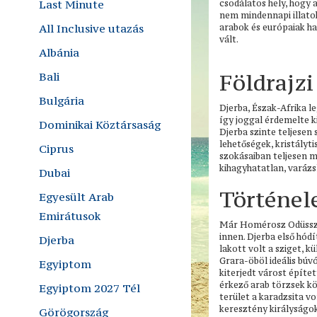
Last Minute
csodálatos hely, hogy 
nem mindennapi illatok
All Inclusive utazás
arabok és európaiak ha
vált.
Albánia
Földrajzi
Bali
Bulgária
Djerba, Észak-Afrika 
így joggal érdemelte k
Dominikai Köztársaság
Djerba szinte teljesen 
lehetőségek, kristályti
Ciprus
szokásaiban teljesen 
kihagyhatatlan, varázsl
Dubai
Történe
Egyesült Arab
Emirátusok
Már Homérosz Odüsszeiá
innen. Djerba első hód
Djerba
lakott volt a sziget, k
Grara-öböl ideális búv
Egyiptom
kiterjedt várost építe
érkező arab törzsek kö
Egyiptom 2027 Tél
terület a karadzsita vo
keresztény királyságok
Görögország