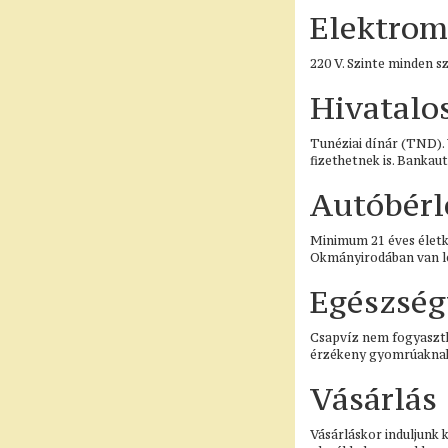
Elektrom
220 V. Szinte minden s
Hivatalo
Tunéziai dínár (TND). V
fizethetnek is. Bankau
Autóbérl
Minimum 21 éves életko
Okmányirodában van leh
Egészség
Csapvíz nem fogyaszth
érzékeny gyomrúaknak é
Vásárlás
Vásárláskor induljunk 