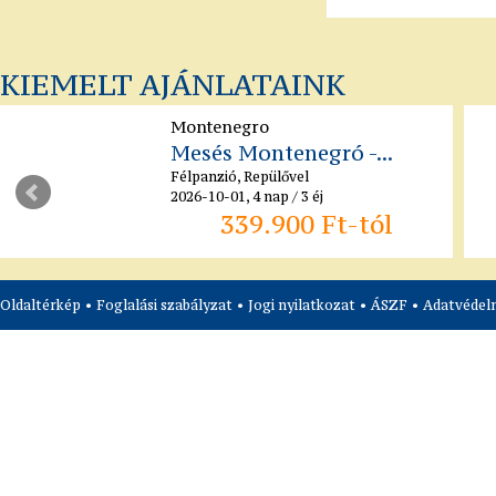
KIEMELT AJÁNLATAINK
Montenegro
Mesés Montenegró -...
Félpanzió, Repülővel
2026-10-01, 4 nap / 3 éj
339.900 Ft-tól
Oldaltérkép
•
Foglalási szabályzat
•
Jogi nyilatkozat
•
ÁSZF
•
Adatvédelm