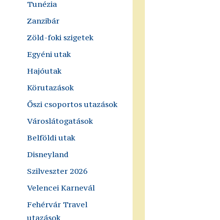
Tunézia
Zanzibár
Zöld-foki szigetek
Egyéni utak
Hajóutak
Körutazások
Őszi csoportos utazások
Városlátogatások
Belföldi utak
Disneyland
Szilveszter 2026
Velencei Karnevál
Fehérvár Travel
utazások