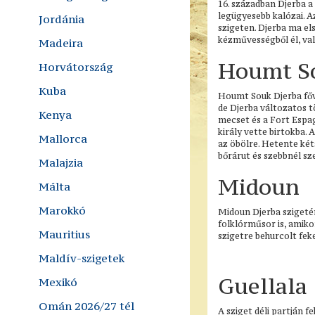
16. században Djerba a
legügyesebb kalózai. A
Jordánia
szigeten. Djerba ma e
kézművességből él, va
Madeira
Houmt S
Horvátország
Kuba
Houmt Souk Djerba fővá
de Djerba változatos 
Kenya
mecset és a Fort Espag
király vette birtokba. 
Mallorca
az öbölre. Hetente kéts
bőrárut és szebbnél sz
Malajzia
Midoun
Málta
Marokkó
Midoun Djerba szigeté
folklórműsor is, amiko
Mauritius
szigetre behurcolt fe
Maldív-szigetek
Guellala
Mexikó
Omán 2026/27 tél
A sziget déli partján