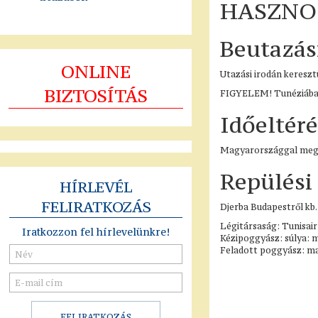
HASZNO
Beutazási
ONLINE
Utazási irodán kereszt
BIZTOSÍTÁS
FIGYELEM! Tunéziába d
Időeltéré
Magyarországgal megegy
Repülési
HÍRLEVÉL
FELIRATKOZÁS
Djerba Budapestről kb.
Légitársaság: Tunisair
Iratkozzon fel hírlevelünkre!
Kézipoggyász: súlya: 
Feladott poggyász: ma