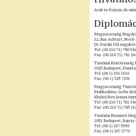
Arab és francia, de sz
Diplomác
Magyarország Nagyk
12, Rue Achtart, Nord-
Dr. Pataki Pál nagyköv
Tel: (00 216 71) 780 54
Fax: (00 216 71) 781 26
Tunéziai Köztársaság
1025 Budapest, Pusztas
Tel: (06 1) 336 1616
Fax: (06 1) 325 7291
Magyarország Tisztele
Mahboubine-Jerba 416
Khaled Ben Jemaa tiszt
Tel: (00 216 71) 781 34
Fax: (00 216 71) 785 16
Tunéziai Nemzeti Ideg
1051 Budapest, Bajcsy-Z
Tel: (06 1) 267 5569
Fax: (06 1) 267 2770