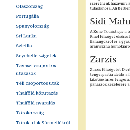
szeretnénk hazavinni a
Olaszország
tulajdonosa, Ali Berbe
Portugália
Sidi Mahr
Spanyolország
A Zone Touristique a t
Sri Lanka
Rmel félsziget elsőso
flamingókról és a gyak
Szicília
aranyszínű homokjáról 
Seychelle szigetek
Zarzis
Tavaszi csoportos
Zarzis félszigetet Dje
utazások
tengerpartja ideális a 
kikötője híres tengeri
Téli csoportos utak
panaszok kezelésére a
Thaiföld körutazás
Thaiföld nyaralás
Törökország
Török utak Sármellékről