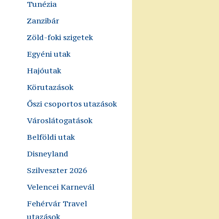
Tunézia
Zanzibár
Zöld-foki szigetek
Egyéni utak
Hajóutak
Körutazások
Őszi csoportos utazások
Városlátogatások
Belföldi utak
Disneyland
Szilveszter 2026
Velencei Karnevál
Fehérvár Travel
utazások