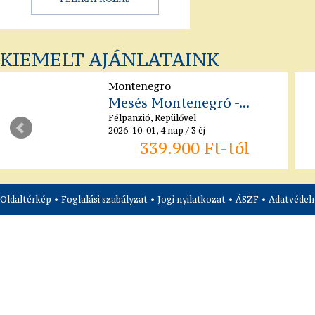
KIEMELT AJÁNLATAINK
Montenegro
Mesés Montenegró -...
Félpanzió, Repülővel
2026-10-01, 4 nap / 3 éj
339.900 Ft-tól
Oldaltérkép
•
Foglalási szabályzat
•
Jogi nyilatkozat
•
ÁSZF
•
Adatvédelm