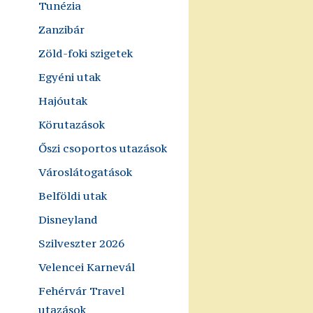
Tunézia
Zanzibár
Zöld-foki szigetek
Egyéni utak
Hajóutak
Körutazások
Őszi csoportos utazások
Városlátogatások
Belföldi utak
Disneyland
Szilveszter 2026
Velencei Karnevál
Fehérvár Travel
utazások