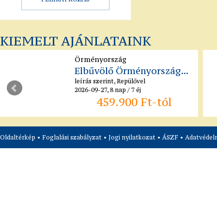
KIEMELT AJÁNLATAINK
Örményország
Elbűvölő Örményország...
leírás szerint, Repülővel
2026-09-27, 8 nap / 7 éj
459.900 Ft-tól
Oldaltérkép
•
Foglalási szabályzat
•
Jogi nyilatkozat
•
ÁSZF
•
Adatvédelm