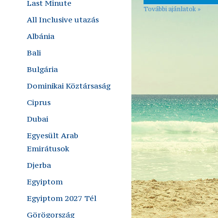
Last Minute
További ajánlatok »
All Inclusive utazás
Albánia
Bali
Bulgária
Dominikai Köztársaság
Ciprus
Dubai
Egyesült Arab
Emirátusok
Djerba
Egyiptom
Egyiptom 2027 Tél
Görögország