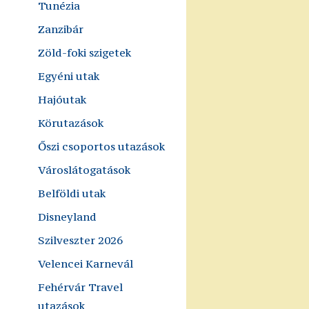
Tunézia
Zanzibár
Zöld-foki szigetek
Egyéni utak
Hajóutak
Körutazások
Őszi csoportos utazások
Városlátogatások
Belföldi utak
Disneyland
Szilveszter 2026
Velencei Karnevál
Fehérvár Travel
utazások