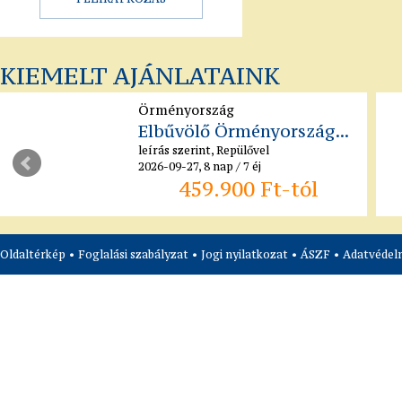
KIEMELT AJÁNLATAINK
Örményország
Elbűvölő Örményország...
leírás szerint, Repülővel
2026-09-27, 8 nap / 7 éj
459.900 Ft-tól
Oldaltérkép
•
Foglalási szabályzat
•
Jogi nyilatkozat
•
ÁSZF
•
Adatvédelm