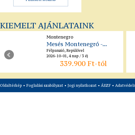
KIEMELT AJÁNLATAINK
Montenegro
Mesés Montenegró -...
Félpanzió, Repülővel
2026-10-01, 4 nap / 3 éj
339.900 Ft-tól
Oldaltérkép
•
Foglalási szabályzat
•
Jogi nyilatkozat
•
ÁSZF
•
Adatvédelm