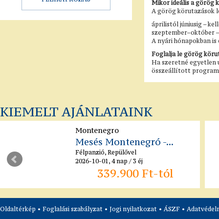
Mikor ideális a görög 
A görög körutazások l
áprilistól júniusig – k
szeptember–október – 
A nyári hónapokban is e
Foglalja le görög kör
Ha szeretné egyetlen 
összeállított program
KIEMELT AJÁNLATAINK
Montenegro
Mesés Montenegró -...
Félpanzió, Repülővel
2026-10-01, 4 nap / 3 éj
339.900 Ft-tól
Oldaltérkép
•
Foglalási szabályzat
•
Jogi nyilatkozat
•
ÁSZF
•
Adatvédelm