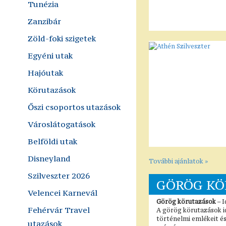
Tunézia
Zanzibár
Zöld-foki szigetek
Egyéni utak
Hajóutak
Körutazások
Őszi csoportos utazások
Városlátogatások
Belföldi utak
Disneyland
További ajánlatok »
Szilveszter 2026
GÖRÖG KÖ
Velencei Karnevál
Görög körutazások
– I
Fehérvár Travel
A görög körutazások id
történelmi emlékeit és
utazások