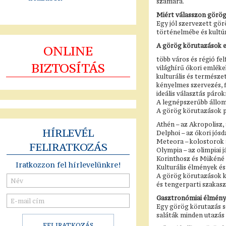
számára.
Miért válasszon görög
Egy jól szervezett gö
történelmébe és kultúr
A görög körutazások e
ONLINE
több város és régió fe
BIZTOSÍTÁS
világhírű ókori emlék
kulturális és természe
kényelmes szervezés, 
ideális választás páro
A legnépszerűbb állo
A görög körutazások pr
Athén – az Akropolisz,
HÍRLEVÉL
Delphoi – az ókori jós
Meteora – kolostorok a
FELIRATKOZÁS
Olympia – az olimpiai 
Korinthosz és Mükéné –
Iratkozzon fel hírlevelünkre!
Kulturális élmények é
A görög körutazások kü
és tengerparti szakasz
Gasztronómiai élmén
Egy görög körutazás so
saláták minden utazás 